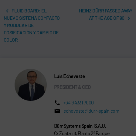
FLUID BOARD: EL
HEINZ DÜRR PASSED AWAY
NUEVO SISTEMA COMPACTO
AT THE AGE OF 90
Y MODULAR DE
DOSIFICACIÓN Y CAMBIO DE
COLOR
Luis Echeveste
PRESIDENT & CEO
+34 9 4331 7000
echeveste@durr-spain.com
Dürr Systems Spain, S.A.U.
C/ Zuatzu 8, Planta 2ª Parque