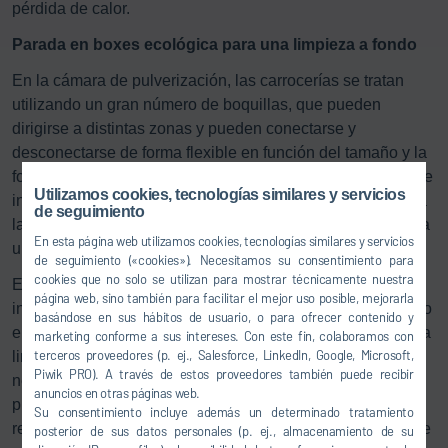
pérdida de calor.
Parada en boxes ecológica para una limpieza a fondo
En la cámara de pulverización, las carrocerías se tratan
utilizando un gran número de boquillas, que pueden
dirigirse a distintas zonas y pueden conectarse y
desconectarse de forma flexible en función del tamaño y la
forma de las carrocerías. De este modo, pueden alcanzarse
Utilizamos cookies, tecnologías similares y servicios
incluso zonas críticas como los bordes de las puertas. Una
de seguimiento
lanza con una boquilla giratoria especial también garantiza
En esta página web utilizamos cookies, tecnologías similares y servicios
una limpieza específica y eficaz del interior.
de seguimiento («cookies»). Necesitamos su consentimiento para
cookies que no solo se utilizan para mostrar técnicamente nuestra
En la cámara de inundación, el fluido de tratamiento se
página web, sino también para facilitar el mejor uso posible, mejorarla
introduce en la cámara desde un tanque intermedio situado
basándose en sus hábitos de usuario, o para ofrecer contenido y
en la parte superior. El impulso resultante ayuda aún más a
marketing conforme a sus intereses. Con este fin, colaboramos con
terceros proveedores (p. ej., Salesforce, LinkedIn, Google, Microsoft,
limpiar la carrocería y solo se utiliza la cantidad de fluido
Piwik PRO). A través de estos proveedores también puede recibir
necesaria para el tamaño respectivo de la carrocería. El
anuncios en otras páginas web.
proceso de filtración para reciclar el fluido de limpieza se
Su consentimiento incluye además un determinado tratamiento
realiza en el flujo de volumen total al volver del depósito de
posterior de sus datos personales (p. ej., almacenamiento de su