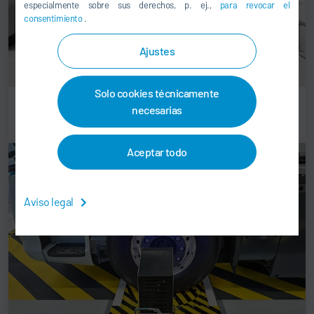
especialmente sobre sus derechos, p. ej.,
para revocar el
consentimiento
.
Ajustes
Solo cookies técnicamente
Ajuste de chasis de turismos
necesarias
Aceptar todo
Aviso legal