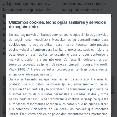
adaptación permanente a
innovadora sin contacto
las nuevas exigencias de
para producciones de
los vehículos modernos.
camiones y autobuses muy
El banco de ajuste de
complejas.
Utilizamos cookies, tecnologías similares y servicios
de seguimiento
chasis
x-wheel
establece
Obtenga más información
En esta página web utilizamos cookies, tecnologías similares y servicios
los estándares de medición
aquí sobre los fascinantes
de seguimiento («cookies»). Necesitamos su consentimiento para
y ajuste de la geometría
detalles de las funciones y
cookies que no solo se utilizan para mostrar técnicamente nuestra
axial del vehículo al final de
potenciales de nuestros
página web, sino también para facilitar el mejor uso posible, mejorarla
línea.
bancos de ajuste de chasis
basándose en sus hábitos de usuario, o para ofrecer contenido y
marketing conforme a sus intereses. Con este fin, colaboramos con
en el final de línea.
terceros proveedores (p. ej., Salesforce, LinkedIn, Google, Microsoft,
Piwik PRO). A través de estos proveedores también puede recibir
anuncios en otras páginas web.
Su consentimiento incluye además un determinado tratamiento
posterior de sus datos personales (p. ej., almacenamiento de su
dirección IP en perfiles) y la posibilidad de transferencia por parte de
nuestros socios de sus datos personales a Estados Unidos y otros
países, dado el caso. Dicha transferencia conlleva el riesgo de que las
autoridades responsables accedan a los datos y que no pueda ejercer
sus derechos. Seleccione en «Ajustes» las cookies que podemos
utilizar. En nuestra política de privacidad encontrará más información,