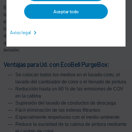
El box se integra fácilmente en las rejillas, por lo que
Aceptar todo
también es adecuado para zonas de pintura interna, y se
emite hasta un 60 % menos de COV durante el proceso de
lavado. En combinación con la técnica de control
Eco
RPC
Aviso legal
de Dürr,
Eco
Bell Cleaner D2 y
Eco
Bell PurgeBox ofrecen
además la máxima protección contra descargas de alta
tensión.
Ventajas para Ud. con EcoBell PurgeBox:
Se colocan todos los medios en el lavado corto, el
lavado del cambiador de color o el llenado de pintura
Reducción hasta un 60 % de las emisiones de COV
en la cabina
Supresión del lavado de conductos de descarga
Fácil eliminación de las esteras filtrantes
Especialmente respetuoso con el medio ambiente
Reduce la suciedad de la cabina de pintura mediante
el cambio de color