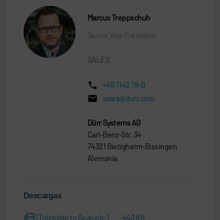
Marcus Treppschuh
Senior Vice President
SALES
+49 7142 78-0
sales@durr.com
Dürr Systems AG
Carl-Benz-Str. 34
74321 Bietigheim-Bissingen
Alemania
Descargas
[Translate to Spanish:]
443 KB