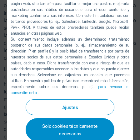
página web, sino también para facilitar el mejor uso posible, mejorarla
colector. En lugar de esto, deben evacuarse hacia delante a
basándose en sus hábitos de usuario, o para ofrecer contenido y
través del pulverizador. Con el sistema innovador de Dürr,
marketing conforme a sus intereses. Con este fin, colaboramos con
la pintura restante del pulverizador de 2 componentes ya no
terceros proveedores (p. ej., Salesforce, LinkedIn, Google, Microsoft,
Piwik PRO). A través de estos proveedores también puede recibir
se conduce a una tolva colectora. En ese proceso de
anuncios en otras páginas web.
lavado, de la tolva salen COV periódicamente a la cabina
Su consentimiento incluye además un determinado tratamiento
de pintura. Por el contrario,
Eco
Bell PurgeBox recoge todos
posterior de sus datos personales (p. ej., almacenamiento de su
los medios generados en el lavado corto, el lavado del
dirección IP en perfiles) y la posibilidad de transferencia por parte de
nuestros socios de sus datos personales a Estados Unidos y otros
cambiador de color o el llenado de la pintura.
países, dado el caso. Dicha transferencia conlleva el riesgo de que las
autoridades responsables accedan a los datos y que no pueda ejercer
La campana del pulverizador rotativo se introduce
sus derechos. Seleccione en «Ajustes» las cookies que podemos
directamente en el box y lava todos los agentes. En el box
utilizar. En nuestra política de privacidad encontrará más información,
hay esteras filtrantes especiales que liberan el aire hacia
especialmente sobre sus derechos, p. ej.,
para revocar el
fuera y al mismo tiempo recogen los restos de pintura. El
consentimiento
.
medio de lavado fluye hacia abajo y se puede eliminar sin
problemas a través de un conducto colector sin que este
Ajustes
también se lave. Al contrario que en la solución de la tolva,
se evita por completo el poslavado del conducto de
Solo cookies técnicamente
descarga. Después de su uso, pueden eliminarse las
necesarias
esteras filtrantes.