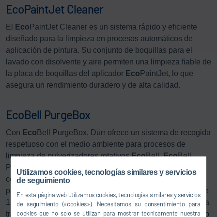
EcoPaintJet Cleaner
El
Eco
PaintJet Cleaner es un sistema rápido y eficiente
diseñado para la limpieza en procesos automáticos de
aplicación de pintura. Su conjunto de boquillas para el
lavado con disolvente y aire permiten una limpieza fiable de
la placa de boquillas del aplicador
Eco
PaintJet, lo que
asegura un rendimiento duradero y de alta calidad.
EcoBell PurgeBox
Con
Eco
Bell PurgeBox, Dürr ofrece un sistema de recogida
respetuoso con el medio ambiente para procesos de
limpieza de pulverizadores rotativos
Eco
Bell.
Eco
Bell
PurgeBox se utiliza en el pintado automatizado y
Utilizamos cookies, tecnologías similares y servicios
complementa el
Eco
Bell Cleaner D2. Se utiliza con
de seguimiento
pinturas de 2 componentes. Al contrario que las pinturas de
En esta página web utilizamos cookies, tecnologías similares y servicios
1 componente, los medios de 2 componentes no se lavan a
de seguimiento («cookies»). Necesitamos su consentimiento para
cookies que no solo se utilizan para mostrar técnicamente nuestra
través del retorno del pulverizador integrado en el conducto