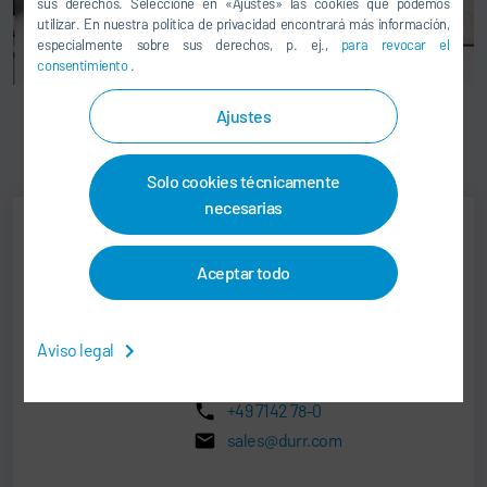
sus derechos. Seleccione en «Ajustes» las cookies que podemos
utilizar. En nuestra política de privacidad encontrará más información,
especialmente sobre sus derechos, p. ej.,
para revocar el
consentimiento
.
Ajustes
EcoRCMP
Solo cookies técnicamente
necesarias
Jens Reiner
Aceptar todo
Senior Vice President
Aviso legal
SALES
+49 7142 78-0
sales@durr.com