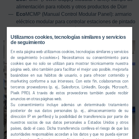
alimentación para robots y otros productos de Dürr
Eco
MCMP (Manual Control Modular Panel): armario
eléctrico modular para controlar estaciones de pintado
manual o estaciones de máquinas
Utilizamos cookies, tecnologías similares y servicios
de seguimiento
En esta página web utilizamos cookies, tecnologías similares y servicios
de seguimiento («cookies»). Necesitamos su consentimiento para
cookies que no solo se utilizan para mostrar técnicamente nuestra
página web, sino también para facilitar el mejor uso posible, mejorarla
basándose en sus hábitos de usuario, o para ofrecer contenido y
marketing conforme a sus intereses. Con este fin, colaboramos con
terceros proveedores (p. ej., Salesforce, LinkedIn, Google, Microsoft,
Piwik PRO). A través de estos proveedores también puede recibir
anuncios en otras páginas web.
Su consentimiento incluye además un determinado tratamiento
posterior de sus datos personales (p. ej., almacenamiento de su
dirección IP en perfiles) y la posibilidad de transferencia por parte de
nuestros socios de sus datos personales a Estados Unidos y otros
países, dado el caso. Dicha transferencia conlleva el riesgo de que las
autoridades responsables accedan a los datos y que no pueda ejercer