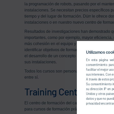
la programación de robots, pasando por el manten
instalaciones. Se necesitan precios específicos pa
tiempo y del lugar de formación. Dürr le ofrece d
instalaciones o en nuestro nuevo centro de forma
Resultados de investigaciones han demostrado qu
importantes, como por ejemplo, mayor eficiencia
más cohesión en el equipo y un mayor compromiso
identificar objetivos de formación. Nuestro exper
Utilizamos cook
el desarrollo de un concepto de formación que se
En esta página web
sus instalaciones.
consentimiento par
facilitar el mejor u
Todos los cursos son personalizables en cuanto 
sus intereses. Con e
entre sí.
A través de estos pr
Su consentimiento i
Training Center de Sou
su dirección IP en p
Unidos y otros paíse
datos y que no pueda
El centro de formación del campus de Southfield,
privacidad encontrar
para cursos de formación prácticos: