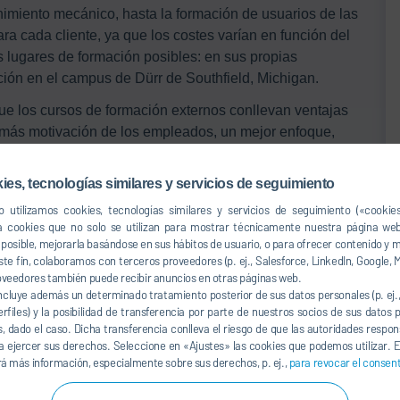
imiento mecánico, hasta la formación de usuarios de las
ra cada cliente, ya que los costes varían en función del
os lugares de formación posibles: en sus propias
ción en el campus de Dürr de Southfield, Michigan.
e los cursos de formación externos conllevan ventajas
, más motivación de los empleados, un mejor enfoque,
. Estos factores deben tenerse en cuenta a la hora de
imentado director de formación Rick Sears colaborará en
ies, tecnologías similares y servicios de seguimiento
 adapte a sus necesidades especiales, dentro o fuera de
 utilizamos cookies, tecnologías similares y servicios de seguimiento («cookie
a cookies que no solo se utilizan para mostrar técnicamente nuestra página web
so posible, mejorarla basándose en sus hábitos de usuario, o para ofrecer contenido y
a contenido y duración. Los cursos pueden combinarse
ste fin, colaboramos con terceros proveedores (p. ej., Salesforce, LinkedIn, Google, M
oveedores también puede recibir anuncios en otras páginas web.
ncluye además un determinado tratamiento posterior de sus datos personales (p. ej
thfield, Michigan
erfiles) y la posibilidad de transferencia por parte de nuestros socios de sus datos
s, dado el caso. Dicha transferencia conlleva el riesgo de que las autoridades respo
 ejercer sus derechos. Seleccione en «Ajustes» las cookies que podemos utilizar. E
 Michigan, está equipado con todos los robots actuales
á más información, especialmente sobre sus derechos, p. ej.,
para revocar el consen