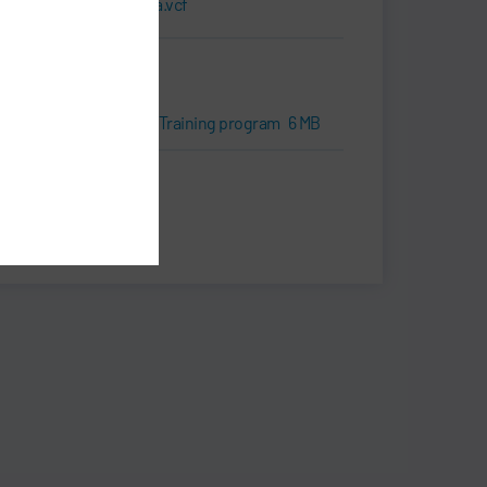
Tarjeta de visita.vcf
Descargas
Catalog | Dürr Training program
6 MB
Print
Share