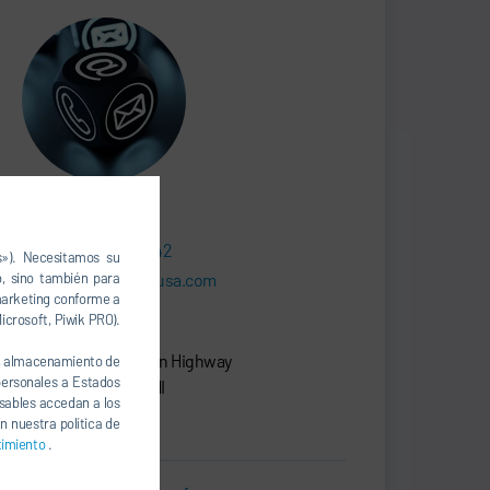
Dürr Training USA
+1 248 450-2042
s»). Necesitamos su
, sino también para
training@durrusa.com
 marketing conforme a
icrosoft, Piwik PRO).
Dürr Systems LLC
26801 Northwestern Highway
., almacenamiento de
 personales a Estados
48033 Southfield, MI
nsables accedan a los
Estados Unidos
n nuestra política de
timiento
.