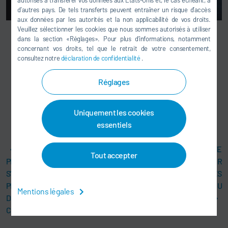
autorisés à transférer vos données aux États-Unis et, le cas échéant, à
d’autres pays. De tels transferts peuvent entraîner un risque d’accès
aux données par les autorités et la non applicabilité de vos droits.
Veuillez sélectionner les cookies que nous sommes autorisés à utiliser
,
dans la section «Réglages». Pour plus d’informations, notamment
concernant vos droits, tel que le retrait de votre consentement,
consultez notre
déclaration de confidentialité
.
Réglages
Uniquement les cookies
essentiels
LE 13 000ÈME ROBOT DE
DÜRR PRÉSENTE
Tout accepter
PEINTURE DE DÜRR
ECOPROFLEET, LE PREMIER
S’INSTALLE POUR LA
AGV CONÇU POUR LES
PREMIÈRE FOIS SUR LE SITE
ATELIERS DE PEINTURE DU
Mentions légales
DE GENERAL MOTORS EN
FUTUR
CORÉE