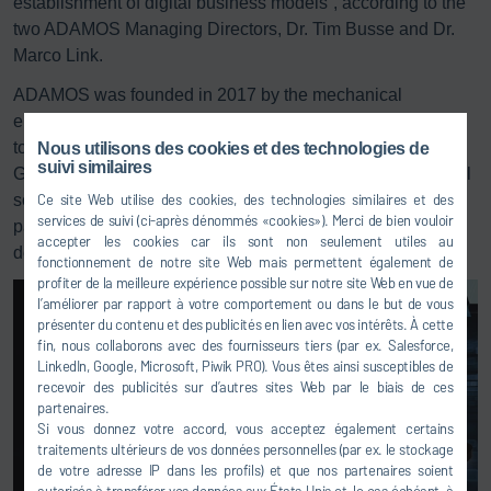
establishment of digital business models”, according to the
two ADAMOS Managing Directors, Dr. Tim Busse and Dr.
Marco Link.
ADAMOS was founded in 2017 by the mechanical
engineering firms DMG MORI, Dürr, Zeiss and ASM PT,
together with Software AG. The latter, enabling partner and
Nous utilisons des cookies et des technologies de
suivi similaires
Germany’s second largest software house, provides central
software modules for the platform. The companies that are
Ce site Web utilise des cookies, des technologies similaires et des
services de suivi (ci-après dénommés «cookies»). Merci de bien vouloir
part of the ADAMOS network cooperate closely in
accepter les cookies car ils sont non seulement utiles au
developing apps and digital business models.
fonctionnement de notre site Web mais permettent également de
profiter de la meilleure expérience possible sur notre site Web en vue de
l’améliorer par rapport à votre comportement ou dans le but de vous
présenter du contenu et des publicités en lien avec vos intérêts. À cette
fin, nous collaborons avec des fournisseurs tiers (par ex. Salesforce,
LinkedIn, Google, Microsoft, Piwik PRO). Vous êtes ainsi susceptibles de
recevoir des publicités sur d’autres sites Web par le biais de ces
partenaires.
Si vous donnez votre accord, vous acceptez également certains
traitements ultérieurs de vos données personnelles (par ex. le stockage
de votre adresse IP dans les profils) et que nos partenaires soient