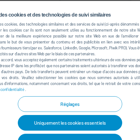
ée maximale que prend le robot pour peindre une cabine est
einture à la main, cela nous fait gagner tellement de
des cookies et des technologies de suivi similaires
considérablement notre production à 600 cabines par an
des cookies, des technologies similaires et des services de suivi (ci-après dénommés
 Kässbohrer Geländefahrzeug AG au site Laupheim.
er les cookies car ils sont non seulement utiles au fonctionnement de notre site
er de la meilleure expérience possible sur notre site Web en vue de l’améliorer
et reproductible atteinte par le robot garantit un gain
s le but de vous présenter du contenu et des publicités en lien avec vos intérêt
einture sont appliquées dans une cabine à combinaison.
fournisseurs tiers (par ex. Salesforce, LinkedIn, Google, Microsoft, Piwik PRO). Vous ê
s d'apprêt comme liant et protection anticorrosion avec
cités sur d’autres sites Web par le biais de ces partenaires.
 accord, vous acceptez également certains traitements ultérieurs de vos données per
termédiaire. La technologie de changement et de dosage
resse IP dans les profils) et que nos partenaires soient autorisés à transférer vos d
 permettent de réduire les pertes de peinture lors du
à d’autres pays. De tels transferts peuvent entraîner un risque d’accès aux données pa
 rinçage courts avec une consommation de solvant
e vos droits. Veuillez sélectionner les cookies que nous sommes autorisés à util
s d’informations, notamment concernant vos droits, tel que le retrait de votre co
ntermédiaire avant la troisième étape de peinture,
 confidentialité
.
.
e du convoyeur skid avec une plaque tournante et une
Réglages
eproductible de la cabine et son bon positionnement pour le
ie de la cabine entièrement et veille également, par
Uniquement les cookies essentiels
tion contre la corrosion, ce qui s’effectue grâce à un bain
obile ,. Cinq réservoirs à pression pour la couleur