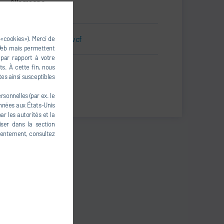
Allemagne
Carte de visite.vcf
 «cookies»). Merci de
 Web mais permettent
 par rapport à votre
s. À cette fin, nous
Print
tes ainsi susceptibles
Share
sonnelles (par ex. le
onnées aux États-Unis
r les autorités et la
iser dans la section
nsentement, consultez