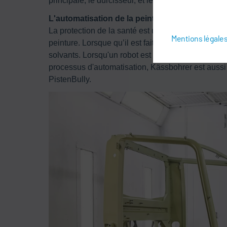
principale, le durcisseur, et le diluant sont fournis
L'automatisation de la peinture accroît la sécuri
La protection de la santé est un autre argument i
Mentions légale
peinture. Lorsque qu’il est fait à la main, les tra
solvants. Lorsqu'un robot est utilisé, les travaill
processus d'automatisation, Kässbohrer est aussi 
PistenBully.