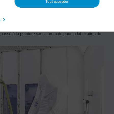
 pour l'alimentation en peinture.
Tout accepter
té au travail
mportant en faveur de l'automatisation du processus de
s
vailleurs sont exposés aux vapeurs de la peinture et des
eurs encourent moins de risques . Dans le cadre du
passé à la peinture sans chromate pour la fabrication du