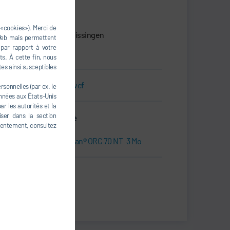
Dürr Systems AG
Carl-Benz-Str. 34
 «cookies»). Merci de
74321 Bietigheim-Bissingen
 Web mais permettent
Allemagne
 par rapport à votre
s. À cette fin, nous
tes ainsi susceptibles
Carte de visite.vcf
sonnelles (par ex. le
onnées aux États-Unis
r les autorités et la
iser dans la section
Dossier de presse
nsentement, consultez
Press kit | Cyplan® ORC 70 NT
3 Mo
Print
Share