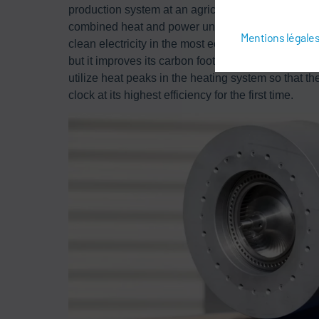
production system at an agricultural machinery m
combined heat and power unit have been converti
Mentions légale
clean electricity in the most economical way poss
but it improves its carbon footprint and ensure
utilize heat peaks in the heating system so that 
clock at its highest efficiency for the first time.