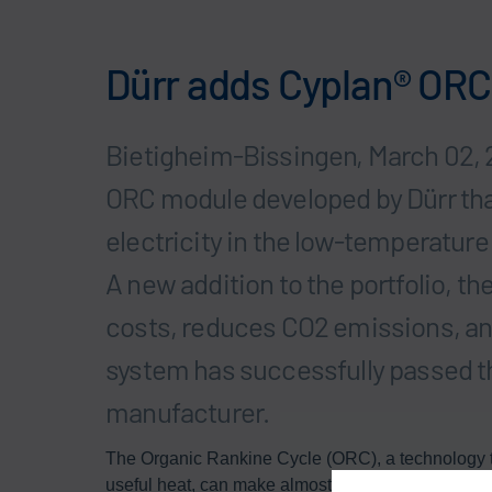
Dürr adds Cyplan® ORC 
Bietigheim-Bissingen, March 02, 
ORC module developed by Dürr tha
electricity in the low-temperature
A new addition to the portfolio, 
costs, reduces CO2 emissions, and i
system has successfully passed th
manufacturer.
The Organic Rankine Cycle (ORC), a technology tha
useful heat, can make almost every industrial pro