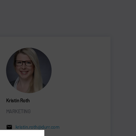
Kristin Roth
MARKETING
kristin.roth@durr.com