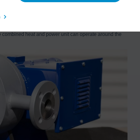
anufacturer. Since then, two ORC systems coupled with a
ng the waste heat produced into a maximum yield of
s
ible. Not only does this lower the company’s energy costs,
s stable process management. The low-temperature ORC can
the combined heat and power unit can operate around the