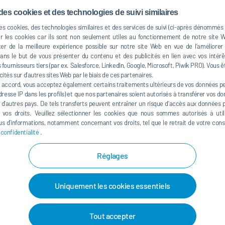
ORC 70 NT now enables this in the lower-temperature
des cookies et des technologies de suivi similaires
 geothermal heat sources, and many industrial processes.
des cookies, des technologies similaires et des services de suivi (ci-après dénommés
ble gross output of 70 kWe.
er les cookies car ils sont non seulement utiles au fonctionnement de notre site
er de la meilleure expérience possible sur notre site Web en vue de l’améliorer
s le but de vous présenter du contenu et des publicités en lien avec vos intérêt
fournisseurs tiers (par ex. Salesforce, LinkedIn, Google, Microsoft, Piwik PRO). Vous ê
 electrical output and thermal energy’s heat and electrical
cités sur d’autres sites Web par le biais de ces partenaires.
mperature waste heat was released unused into the
 accord, vous acceptez également certains traitements ultérieurs de vos données per
low-temperature module, clean electricity generation is
resse IP dans les profils) et que nos partenaires soient autorisés à transférer vos d
à d’autres pays. De tels transferts peuvent entraîner un risque d’accès aux données pa
st 85°C.
e vos droits. Veuillez sélectionner les cookies que nous sommes autorisés à util
s d’informations, notamment concernant vos droits, tel que le retrait de votre co
 circuit principle and joins Dürr’s comprehensive
 confidentialité
.
 from 85°C to 500°C. Dürr modified the system control to
ried-and-tested standard components. The
Cyplan
® ORC
Réglages
sy integration into customer-specific systems. Unlike
onvert waste heat into clean electricity even at high
ms.
Uniquement les cookies essentiels
ent
Tout accepter
n since the renovation of a decentralized energy