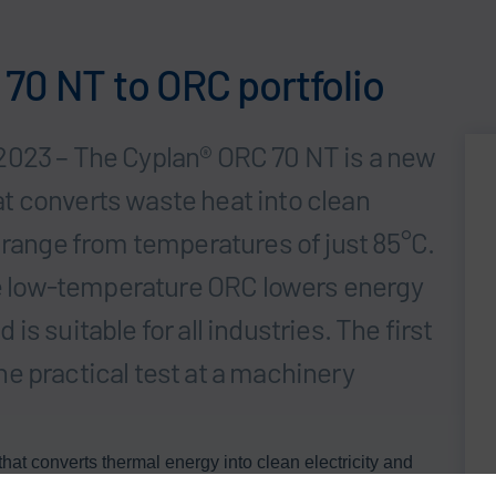
70 NT to ORC portfolio
2023 – The Cyplan® ORC 70 NT is a new
t converts waste heat into clean
 range from temperatures of just 85°C.
the low-temperature ORC lowers energy
s suitable for all industries. The first
e practical test at a machinery
t converts thermal energy into clean electricity and
duction process above a certain thermal energy threshold