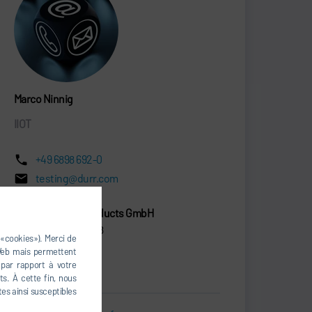
Marco Ninnig
IIOT
+49 6898 692-0
testing@durr.com
Dürr Assembly Products GmbH
Köllner Str. 122 - 128
 «cookies»). Merci de
66346 Püttlingen
 Web mais permettent
Allemagne
 par rapport à votre
s. À cette fin, nous
tes ainsi susceptibles