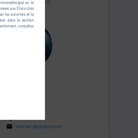
Carte de visite.vcf
sonnelles (par ex. le
onnées aux États-Unis
r les autorités et la
iser dans la section
nsentement, consultez
Peter Annel
Senior Manager
SERVICE
+49 6898 692-0
service-dap@durr.com