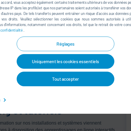
 accord, vous acceptez également certains traitements ultérieurs de vos données per
resse IP dans les profils) et que nos partenaires soient autorisés à transférer vos d
à d’autres pays. De tels transferts peuvent entraîner un risque d’accès aux données pa
e vos droits. Veuillez sélectionner les cookies que nous sommes autorisés à util
s d’informations, notamment concernant vos droits, tel que le retrait de votre co
 confidentialité
.
Réglages
ing
Uniquement les cookies essentiels
Tout accepter
s
g et tutoriels
mation sur nos installations et systèmes viennent
ns à disposition des apprentissages en ligne interactifs