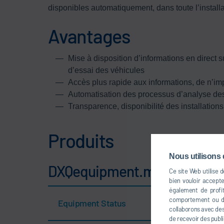
disponibles automatiquement, dans toute l’installa
Avantages
Mise à disposition d’informations en direct su
d’essai des véhicules
Accès plus rapide aux informations, de n’imp
Automatisation des processus d’analyse d
Transparence, disponibilité des installation
Produits
Nous utilisons 
DXQequipment.monitoring fo
Ce site Web utilise 
bien vouloir accept
également de profit
comportement ou dan
Equipment Status
collaborons avec des 
de recevoir des publi