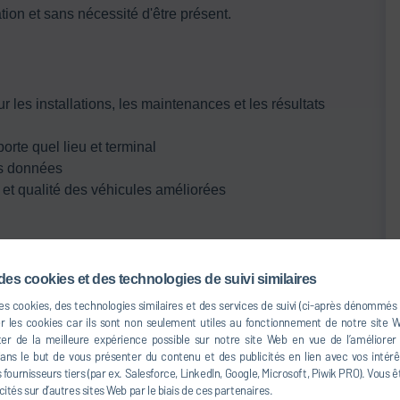
tion et sans nécessité d'être présent.
r les installations, les maintenances et les résultats
orte quel lieu et terminal
es données
s et qualité des véhicules améliorées
des cookies et des technologies de suivi similaires
r testing
des cookies, des technologies similaires et des services de suivi (ci-après dénommés
er les cookies car ils sont non seulement utiles au fonctionnement de notre site
er de la meilleure expérience possible sur notre site Web en vue de l’améliorer
s le but de vous présenter du contenu et des publicités en lien avec vos intérêt
fournisseurs tiers (par ex. Salesforce, LinkedIn, Google, Microsoft, Piwik PRO). Vous ê
cités sur d’autres sites Web par le biais de ces partenaires.