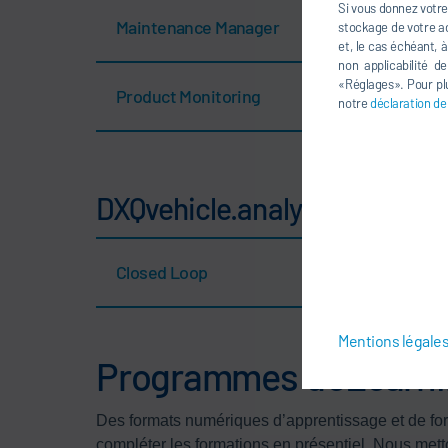
Si vous donnez votre
Maintenance Manager
stockage de votre ad
et, le cas échéant, 
non applicabilité d
«Réglages». Pour plu
Product Monitoring
notre
déclaration de
DXQvehicle.analytics for test
Closed Loop
Mentions légale
Programmes d’eLearnin
Des formats numériques d’apprentissage et de for
compléter les formations en présentiel. Nous metto