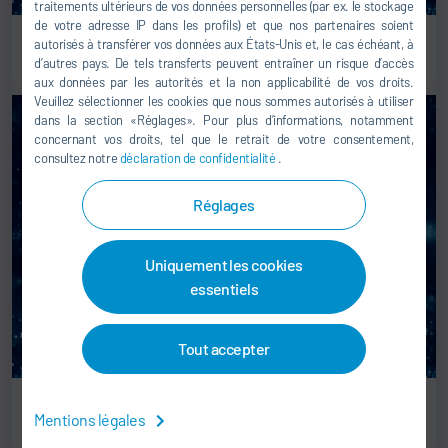
traitements ultérieurs de vos données personnelles (par ex. le stockage
de votre adresse IP dans les profils) et que nos partenaires soient
Optimisation de la qualité
autorisés à transférer vos données aux États-Unis et, le cas échéant, à
d’autres pays. De tels transferts peuvent entraîner un risque d’accès
aux données par les autorités et la non applicabilité de vos droits.
Veuillez sélectionner les cookies que nous sommes autorisés à utiliser
dans la section «Réglages». Pour plus d’informations, notamment
concernant vos droits, tel que le retrait de votre consentement,
consultez notre
déclaration de confidentialité
.
Réglages
Uniquement les cookies
essentiels
Tout accepter
Planificateur de maintenance
Mentions légales