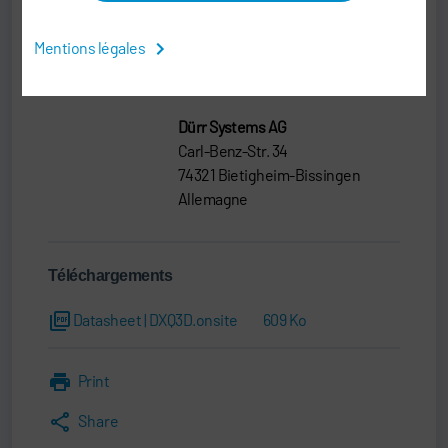
DXQ Sales
Mentions légales
+49 7142 78-0
digital.services@durr.com
Dürr Systems AG
Carl-Benz-Str. 34
74321 Bietigheim-Bissingen
Allemagne
Téléchargements
Datasheet | DXQ3D.onsite
609 Ko
Print
Share