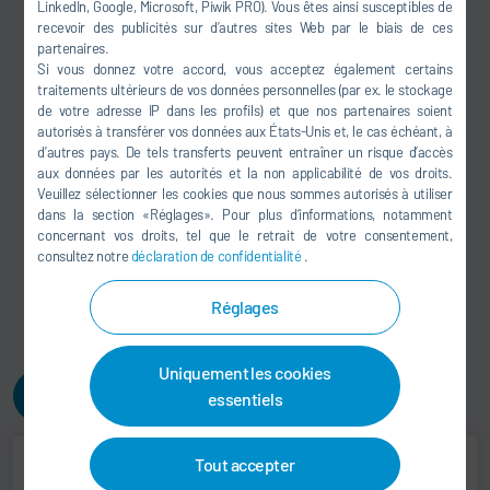
LinkedIn, Google, Microsoft, Piwik PRO). Vous êtes ainsi susceptibles de
Risque réduit
recevoir des publicités sur d’autres sites Web par le biais de ces
Réduction du potentiel de collision via
partenaires.
simulation de trajectoires
Si vous donnez votre accord, vous acceptez également certains
traitements ultérieurs de vos données personnelles (par ex. le stockage
Il est possible de tester des modifications dans
de votre adresse IP dans les profils) et que nos partenaires soient
un environnement virtuel
autorisés à transférer vos données aux États-Unis et, le cas échéant, à
Complexité réduite
d’autres pays. De tels transferts peuvent entraîner un risque d’accès
Interface utilisateur graphique pour la
aux données par les autorités et la non applicabilité de vos droits.
Veuillez sélectionner les cookies que nous sommes autorisés à utiliser
programmation du robot et de trajectoires
dans la section «Réglages». Pour plus d’informations, notamment
Processus optimisé
concernant vos droits, tel que le retrait de votre consentement,
Identification du potentiel d’optimisation du
consultez notre
déclaration de confidentialité
.
processus grâce à une analyse détaillée des
paramètres et de la configuration
Réglages
Uniquement les cookies
N’hésitez pas à nous contacter !
essentiels
Tout accepter