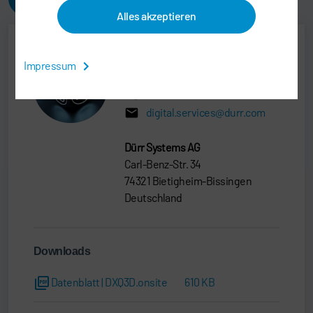
Alles akzeptieren
Impressum
DXQ Sales
+49 7142 78-0
digital.services@durr.com
Dürr Systems AG
Carl-Benz-Str. 34
74321 Bietigheim-Bissingen
Deutschland
Downloads
Datenblatt | DXQ3D.onsite
610 KB