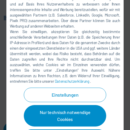
Optimierung von Schichtdicken auf der Karosserie
und auf Basis Ihres Nutzerverhaltens zu verbessern oder Ihnen
interessengerechte Inhalte und Werbung bereitzustellen, wofür wir mit
ausgewählten Partnern (z.B. Salesforce, LinkedIn, Google, Microsoft,
Ihr Nutzen:
Piwik PRO) zusammenarbeiten. Über diese Partner können Sie auch
Werbung auf anderen Webseiten erhalten.
Reduziertes Risiko
Wenn Sie einwilligen, akzeptieren Sie gleichzeitig bestimmte
Reduzierung von Kollisionspotenzial durch
anschließende Verarbeitungen Ihrer Daten (z.B. die Speicherung Ihrer
Bahnsimulation
IP-Adresse in Profilen) und dass Daten für die genannten Zwecke durch
einen der eingesetzten Dienstleister in die USA und ggf. weitere Länder
Testen von Umbaumaßnahmen in einer
übermittelt werden, wobei das Risiko besteht, dass Behörden auf die
virtuellen Umgebung
Daten zugreifen und Ihre Rechte nicht durchsetzbar sind. Um
Reduzierte Komplexität
auszuwählen, welche Cookies wir im Einzelnen verwenden dürfen,
Grafische Mensch-Maschine-Schnittstelle für
treffen Sie bitte unter „Einstellungen“ Ihre Auswahl. Nähere
Informationen zu Ihren Rechten, z.B. dem Widerruf Ihrer Einwilligung,
Roboter- und Bahnprogrammierung
entnehmen Sie bitte unserer
Datenschutzerklärung
.
Optimierter Prozess
Identifikation von Prozessoptimierungspotential
Einstellungen
durch detaillierte Parameter- und
Konfigurationsanalyse
Nur technisch notwendige
Cookies
Kontaktieren Sie uns!