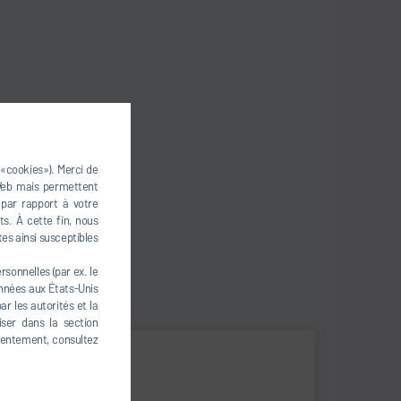
 «cookies»). Merci de
 Web mais permettent
 par rapport à votre
s. À cette fin, nous
tes ainsi susceptibles
sonnelles (par ex. le
onnées aux États-Unis
r les autorités et la
iser dans la section
nsentement, consultez
Roberto Pavese