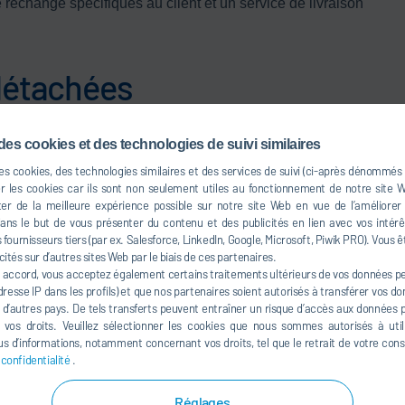
rechange spécifiques au client et un service de livraison
 détachées
des cookies et des technologies de suivi similaires
e et programmes d'approvisionnement en pièces de rechange
n cas d'urgence
des cookies, des technologies similaires et des services de suivi (ci-après dénommés
er les cookies car ils sont non seulement utiles au fonctionnement de notre site
adres mondiaux avec les fournisseurs
er de la meilleure expérience possible sur notre site Web en vue de l’améliorer
ls, métrologie et régulation
s le but de vous présenter du contenu et des publicités en lien avec vos intérêt
giciels)
fournisseurs tiers (par ex. Salesforce, LinkedIn, Google, Microsoft, Piwik PRO). Vous ê
cités sur d’autres sites Web par le biais de ces partenaires.
les installations qui ne sont plus produites ou obsolètes
 accord, vous acceptez également certains traitements ultérieurs de vos données per
 et la recherche de solutions
resse IP dans les profils) et que nos partenaires soient autorisés à transférer vos d
à d’autres pays. De tels transferts peuvent entraîner un risque d’accès aux données pa
e vos droits. Veuillez sélectionner les cookies que nous sommes autorisés à util
s d’informations, notamment concernant vos droits, tel que le retrait de votre co
 confidentialité
.
Réglages