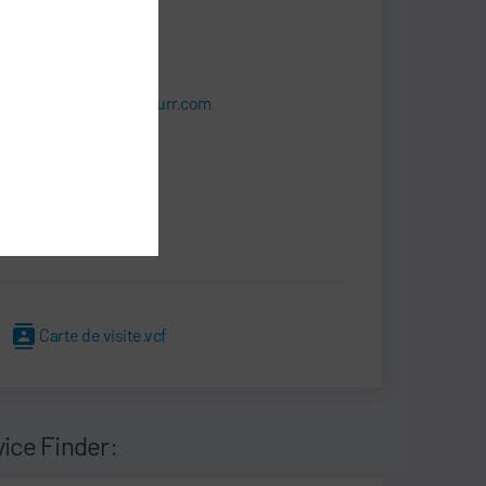
SERVICE
+39 011 3988413
roberto.pavese@durr.com
Dürr Systems S.p.A.
Via A. Spinelli 4
10092 Beinasco (TO)
Italie
Carte de visite.vcf
vice Finder: