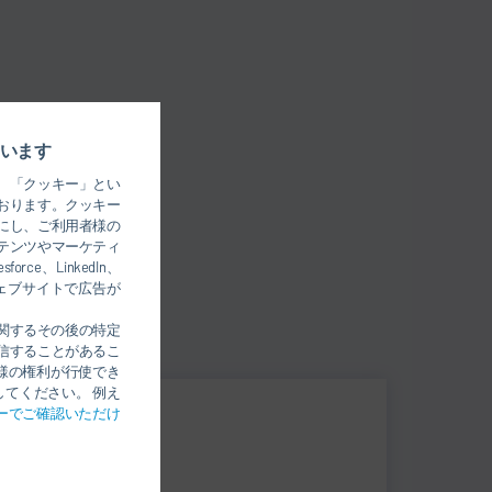
います
、「クッキー」とい
おります。クッキー
にし、ご利用者様の
テンツやマーケティ
、LinkedIn、
のウェブサイトで広告が
関するその後の特定
信することがあるこ
様の権利が行使でき
てください。 例え
ーでご確認いただけ
Roberto Pavese
SERVICE