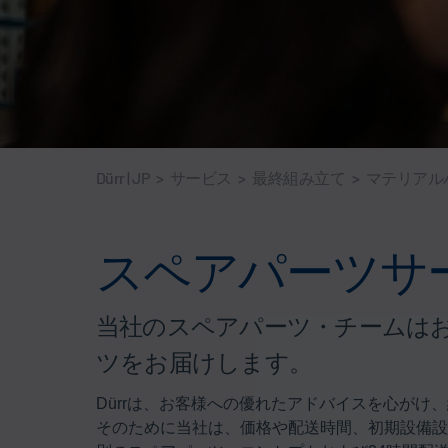
Dürr | JP
>
サービス
>
最終組み立て
>
マテリアル
スペアパーツサ
当社のスペアパーツ・チームは
ツをお届けします。
Dürrは、お客様への優れたアドバイスを心が
そのために当社は、価格や配送時間、初期設備設