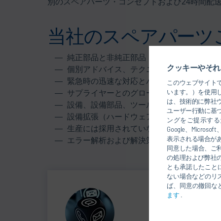
別のスペアパーツ・コンセプトおよび24時間配
当社のスペアパーツ
純正部品と非純正部品
クッキーやそれ
個別アドバイス、テクニカル・サポートお
緊急時の迅速な対応とパーツ配送
このウェブサイト
います。）を使用
サプライヤーとのグローバル契約による優
は、技術的に弊社
設備、設備部品、ツール、計測および制御
ユーザー行動に基
設備拡張（ハードウェアおよびソフトウェ
ングをご提示するた
生産には採用されていない、または老朽化
Google、Mic
表示される場合が
エラー解析および解決策発見の際の技術的
同意した場合、ご
の処理および弊社
とも承諾したこと
ない場合などのリ
ば、同意の撤回な
ます
.
Spare Parts
SERVICE