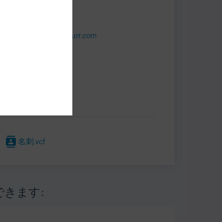
+39 011 3988413
roberto.pavese@durr.com
Dürr Systems S.p.A.
Via A. Spinelli 4
10092 Beinasco (TO)
イタリア
名刺.vcf
きます: