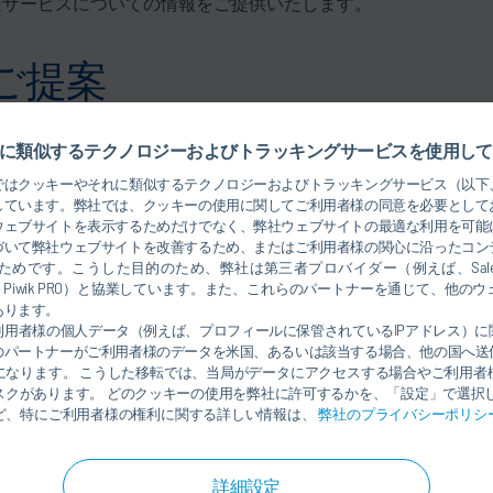
送サービスについての情報をご提供いたします。
ご提案
に類似するテクノロジーおよびトラッキングサービスを使用して
よびスペアパーツ供給プログラム
ではクッキーやそれに類似するテクノロジーおよびトラッキングサービス（以下
しています。弊社では、クッキーの使用に関してご利用者様の同意を必要として
れた価格競争力
ウェブサイトを表示するためだけでなく、弊社ウェブサイトの最適な利用を可能
テクノロジー
づいて弊社ウェブサイトを改善するため、またはご利用者様の関心に沿ったコン
ア）
めです。こうした目的のため、弊社は第三者プロバイダー（例えば、Salesforce
した設備への技術的な解決策の開発
rosoft、Piwik PRO）と協業しています。また、これらのパートナーを通じて、他
あります。
なサポート
利用者様の個人データ（例えば、プロフィールに保管されているIPアドレス）に
のパートナーがご利用者様のデータを米国、あるいは該当する場合、他の国へ送
になります。 こうした移転では、当局がデータにアクセスする場合やご利用者
スクがあります。 どのクッキーの使用を弊社に許可するかを、「設定」で選択し
ど、特にご利用者様の権利に関する詳しい情報は、
弊社のプライバシーポリシ
詳細設定