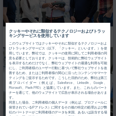
クッキーやそれに類似するテクノロジーおよびトラッ
Dürrのトレーニング
キングサービスを使用しています
このウェブサイトではクッキーやそれに類似するテクノロジーおよ
びトラッキングサービス（以下、「クッキー」といいます。）を使
用しています。弊社では、クッキーの使用に関してご利用者様の同
意を必要としております。クッキーは、技術的に弊社ウェブサイト
を表示するためだけでなく、弊社ウェブサイトの最適な利用を可能
にし、ご利用者様のユーザー行動に基づいて弊社ウェブサイトを改
善するため、またはご利用者様の関心に沿ったコンテンツやマーケ
ティングをご提示するためです。こうした目的のため、弊社は第三
者プロバイダー（例えば、Salesforce、LinkedIn、Google、
Microsoft、Piwik PRO）と協業しています。また、これらのパート
ナーを通じて、他のウェブサイトで広告が表示される場合がありま
す。
同意した場合、ご利用者様の個人データ（例えば、プロフィールに
保管されているIPアドレス）に関するその後の特定の処理および弊
社のパートナーがご利用者様のデータを米国、あるいは該当する場