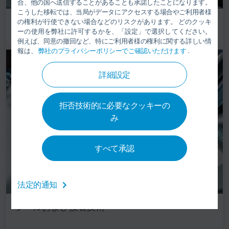
合、他の国へ送信することがあることも承諾したことになります。
こうした移転では、当局がデータにアクセスする場合やご利用者様
塗装工場設備とアプリケーション技術
の権利が行使できない場合などのリスクがあります。 どのクッキ
ーの使用を弊社に許可するかを、「設定」で選択してください。
例えば、同意の撤回など、特にご利用者様の権利に関する詳しい情
報は、
弊社のプライバシーポリシーでご確認いただけます
.
詳細設定
拒否技術的に必要なクッキーの
み
すべて承認
法定的通知
シールおよび接着技術