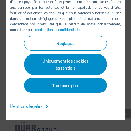
d’autres pays. De tels transferts peuvent entraîner un risque d’accès
YOUTUBE
aux données par les autorités et la non applicabilité de vos droits.
Veuillez sélectionner les cookies que nous sommes autorisés à utiliser
LINKEDIN
dans la section «Réglages». Pour plus d’informations, notamment
INSTAGRAM
concernant vos droits, tel que le retrait de votre consentement,
consultez notre
déclaration de confidentialité
.
Réglages
RÉSEAUX SOCIAUX
Uniquement les cookies
BULLETIN D'INFORMATION
essentiels
CONTACT / SITES
Tout accepter
CONDITIONS GÉNÉRALES
-
PROTECTION DES DONNÉES
-
MENTIONS LÉGALES
-
PLAN DU SITE
-
INTEGRITY LINE
-
COOKIES
Mentions légales