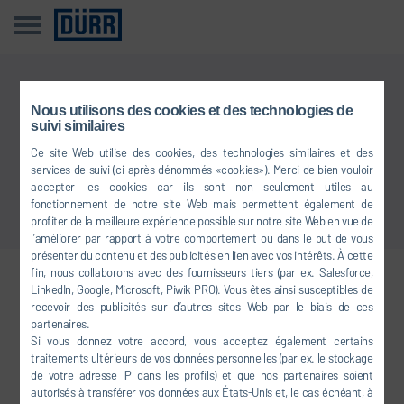
Cette information n’est pas disponible dans votre langue
Nous utilisons des cookies et des technologies de
suivi similaires
Ce site Web utilise des cookies, des technologies similaires et des
Retour à l'aperçu
services de suivi (ci-après dénommés «cookies»). Merci de bien vouloir
accepter les cookies car ils sont non seulement utiles au
fonctionnement de notre site Web mais permettent également de
profiter de la meilleure expérience possible sur notre site Web en vue de
l’améliorer par rapport à votre comportement ou dans le but de vous
présenter du contenu et des publicités en lien avec vos intérêts. À cette
fin, nous collaborons avec des fournisseurs tiers (par ex. Salesforce,
LinkedIn, Google, Microsoft, Piwik PRO). Vous êtes ainsi susceptibles de
Venez nous rejoindre sur les
recevoir des publicités sur d’autres sites Web par le biais de ces
réseaux sociaux
partenaires.
Si vous donnez votre accord, vous acceptez également certains
traitements ultérieurs de vos données personnelles (par ex. le stockage
de votre adresse IP dans les profils) et que nos partenaires soient
FACEBOOK
autorisés à transférer vos données aux États-Unis et, le cas échéant, à