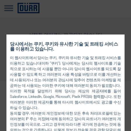
선택한 언어로는 제공되지 않습니다
당사에서는 쿠키, 쿠키와 유사한 기술 및 트래킹 서비스
를 이용하고 있습니다.
개요로 돌아가기
이 웹사이트에서 당사는 쿠키, 쿠키와 유사한 기술 및 트래킹 서비스를
이용하고 있습니다(이하 “쿠키”). 당사에게는 당사의 웹사이트를 기술
적으로 표시하는 데 사용될 뿐만 아니라 당사의 웹사이트를 되도록 잘
사용할 수 있도록 하고 여러분의 사용 특성을 바탕으로 이를 개선하는
데 사용되거나 또는 여러분의 관심사에 맞추어 컨텐츠와 마케팅을 제
공하는 데 사용되는 이러한 쿠키에 대해 여러분의 동의가 필요합니다.
이러한 목적을 달성하기 위해 당사는 제삼의 제공자(예를 들어
당사와 연결하십시오.
Salesforce, LinkedIn, Google, Microsoft, Piwik PRO)와 협력합니다. 또한
여러분은 이러한 제공자를 통해 타사의 웹사이트에서도 광고를 수신
하실 수 있습니다.
동의할 경우, 여러분의 개인정보에 대한 모든 후속 처리(프로필에 있는
FACEBOOK
여러분의 IP 주소 저장)에 대해 동의하고 당사의 파트너가 여러분의 개
인정보를 미국으로, 그리고 경우에 따라 다른 국가에 전송하는 것에 동
YOUTUBE
의하는 것으로 간주됩니다. 이렇게 정보가 전송될 경우 관할 당국이 해