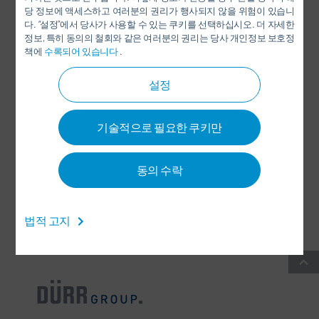
당 정보에 액세스하고 여러분의 권리가 행사되지 않을 위험이 있습니
LINKEDIN
다. “설정”에서 당사가 사용할 수 있는 쿠키를 선택하십시오. 더 자세한
정보, 특히 동의의 철회와 같은 여러분의 권리는 당사 개인정보 보호정
INSTAGRAM
책에
수록되어 있습니다
.
설정
SOCIAL MEDIA
기술적으로 필요한 쿠키만
뉴스 레터
동의 수락
CONTACT / LOCATIONS
법적 고지
일반 거래 약관
-
데이터 보호(개인정보 보호) 정책
-
IMPRINT
-
SITEMAP
-
INTEGRITY LINE
-
COOKIES