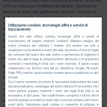
automobilistica. Dopo aver ricordato ai presenti l'acronimo
CPM da Costruzioni Prefabbricati Metallici, Bellezza ha
messo l'accento sulla partnership con Dürr: "All'inizio in
molti erano scettici, perfino Cantarella, allora ai vertici FIAT
mi disse in buon piemontese che 'le società al 50% non
Utilizziamo cookies, tecnologie affini e servizi di
funzionano mai'. Dopo 25 anni, la joint venture tra CPM e
tracciamento
Dürr ha dimostrato nei fatti il suo successo. Se tutto ha
Questo sito web utilizza cookies, tecnologie affini e servizi di
funzionato nel migliore dei modi è grazie alle persone, che
tracciamento (di seguito chiamati “cookies”). Abbiamo bisogno del
vostro consenso per utilizzare i cookies, che aiutano non solo a
all'interno di queste aziende hanno saputo sviluppare
visualizzare tecnicamente il nostro sito web, ma anche a fruire al meglio
continuamente nuove tecnologie, oltre che relazioni basate
dei contenuti del nostro sito web; inoltre ci permettono di migliorare il
sulla fiducia".
nostro sito web in base al comportamento dell’utente e di presentare
contenuti e marketing in linea con i vostri interessi. A questo scopo
Denny Monti
, Business Development Director, si è fatto
collaboriamo con fornitori terzi (ad es. Salesforce, Google, Microsoft,
portavoce dei 200 dipendenti CPM consegnando a
Piwik PRO), tramite i quali potreste ricevere annunci pubblicitari su altri
siti web.
Massimo Bellezza un modello in scala di una Maserati
Con il vostro consenso accettate la successiva elaborazione dei vostri
Levante appoggiata su un AGV (Veicolo a guida
dati personali (ad es. salvataggio del vostro indirizzo IP nei profili) e che i
automatica). Tre le parole legate all'omaggio e
nostri partner possano trasferire i vostri dati negli Stati Uniti e, se
rappresentative della figura di Massimo Bellezza nella
necessario, in altri paesi. Tale trasferimento comporta il rischio che le
autorità possano accedere ai vostri dati e che non possiate esercitare i
storia di CPM: Tecnologia - Visione - Stile. La prima per
vostri diritti. Selezionate quali cookies ci consentite di utilizzare in
l'indomita volontà di esprimere eccellenza e ricerca