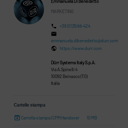
Emmanuela Di Benedetto
MARKETING
+39 01139 88-424
emmanuela.dibenedetto@durr.com
https://www.durr.com
Dürr Systems Italy S.p.A.
Via A.Spinelli 4
10092 Beinasco (TO)
Italia
Cartelle stampa
Cartella stampa | CPM Handover
10 MB