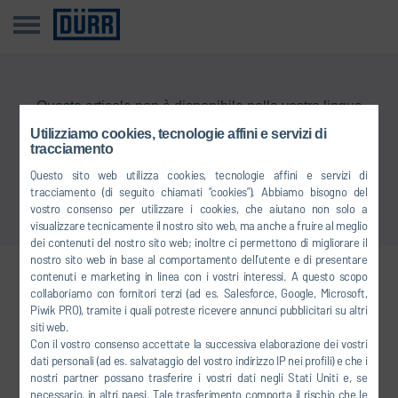
Questo articolo non è disponibile nella vostra lingua
Utilizziamo cookies, tecnologie affini e servizi di
tracciamento
Torna alla panoramica
Questo sito web utilizza cookies, tecnologie affini e servizi di
tracciamento (di seguito chiamati “cookies”). Abbiamo bisogno del
vostro consenso per utilizzare i cookies, che aiutano non solo a
visualizzare tecnicamente il nostro sito web, ma anche a fruire al meglio
dei contenuti del nostro sito web; inoltre ci permettono di migliorare il
nostro sito web in base al comportamento dell’utente e di presentare
contenuti e marketing in linea con i vostri interessi. A questo scopo
Collegatevi con noi
collaboriamo con fornitori terzi (ad es. Salesforce, Google, Microsoft,
Piwik PRO), tramite i quali potreste ricevere annunci pubblicitari su altri
siti web.
Con il vostro consenso accettate la successiva elaborazione dei vostri
FACEBOOK
dati personali (ad es. salvataggio del vostro indirizzo IP nei profili) e che i
nostri partner possano trasferire i vostri dati negli Stati Uniti e, se
YOUTUBE
necessario, in altri paesi. Tale trasferimento comporta il rischio che le