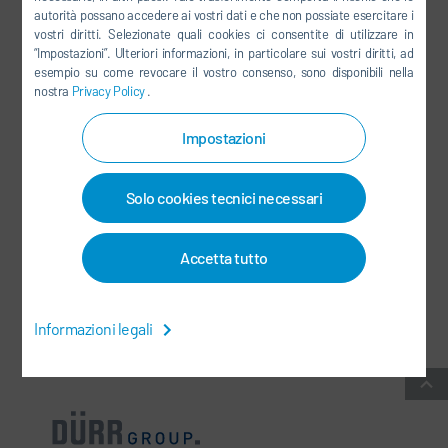
autorità possano accedere ai vostri dati e che non possiate esercitare i
LINKEDIN
vostri diritti. Selezionate quali cookies ci consentite di utilizzare in
“Impostazioni”. Ulteriori informazioni, in particolare sui vostri diritti, ad
INSTAGRAM
esempio su come revocare il vostro consenso, sono disponibili nella
nostra
Privacy Policy
.
Impostazioni
SOCIAL MEDIA
Solo cookies tecnici necessari
NEWSLETTER
CONTATTI / SEDI
Accetta tutto
CONDIZIONI COMMERCIALI GENERALI
-
PROTEZIONE DEI DATI
-
Informazioni legali
INFORMAZIONI LEGALI
-
MAPPA DEL SITO
-
INTEGRITY LINE
-
COOKIES