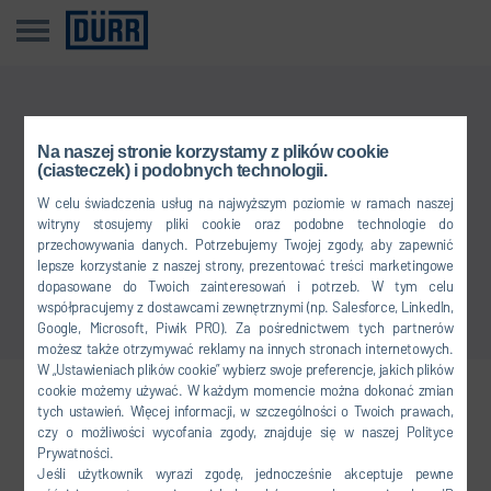
Przykro nam
Na naszej stronie korzystamy z plików cookie
(ciasteczek) i podobnych technologii.
Tego wpisu nie ma w Twoim języku.
W celu świadczenia usług na najwyższym poziomie w ramach naszej
witryny stosujemy pliki cookie oraz podobne technologie do
przechowywania danych. Potrzebujemy Twojej zgody, aby zapewnić
Powrót do przeglądu
lepsze korzystanie z naszej strony, prezentować treści marketingowe
dopasowane do Twoich zainteresowań i potrzeb. W tym celu
współpracujemy z dostawcami zewnętrznymi (np. Salesforce, LinkedIn,
Google, Microsoft, Piwik PRO). Za pośrednictwem tych partnerów
możesz także otrzymywać reklamy na innych stronach internetowych.
W „Ustawieniach plików cookie” wybierz swoje preferencje, jakich plików
cookie możemy używać. W każdym momencie można dokonać zmian
Dołącz do nas
tych ustawień. Więcej informacji, w szczególności o Twoich prawach,
czy o możliwości wycofania zgody, znajduje się w naszej Polityce
Prywatności.
Jeśli użytkownik wyrazi zgodę, jednocześnie akceptuje pewne