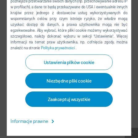
późniejsze przetwarzanie swoich danych (np. przechowywanie adresu IP
FACEBOOK
w profilach), a dane te będą przekazywane do USA i ewentualnie innych
YOUTUBE
krajów przez jednego z dostawców usług wykorzystywanych do
wspomnianych celów, przy czym istnieje ryzyko, że władze mogą
LINKEDIN
uzyskać dostęp do danych, a prawa użytkownika mogą nie być
egzekwowalne. Aby wybrać, które pliki cookie możemy wykorzystywać
INSTAGRAM
szczegółowo, należy dokonać wyboru w sekcji "Ustawienia". Więcej
informacji na temat praw użytkownika, np. cofnięcia zgody, można
znaleźć na stronie
Polityka prywatności
.
MEDIA SPOŁECZNOŚCIOWE
Ustawienia plików cookie
NEWSLETTER
Niezbędne pliki cookie
KONTAKT / LOKALIZACJE
Zaakceptuj wszystkie
OWH
-
OCHRONA DANYCH OSOBOWYCH
-
SIEDZIBA GŁÓWNA
-
MAPA STRONY
-
SYSTEM DO ZGŁASZANIA NARUSZEŃ
-
Informacje prawne
USTAWIENIA PLIKÓW COOKIES