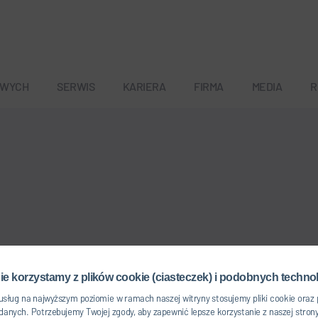
OWYCH
SERWIS
KARIERA
FIRMA
MEDIA
R
ie korzystamy z plików cookie (ciasteczek) i podobnych technol
usług na najwyższym poziomie w ramach naszej witryny stosujemy pliki cookie oraz
anych. Potrzebujemy Twojej zgody, aby zapewnić lepsze korzystanie z naszej strony