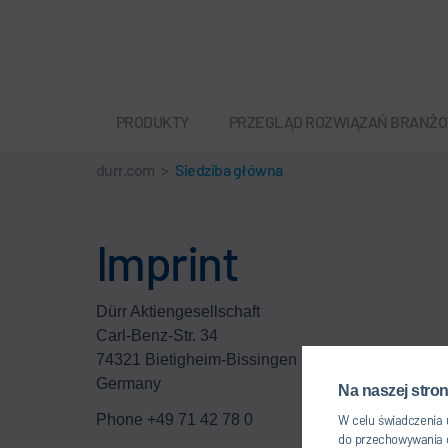
PRODUKTY
PRZEGLĄD ROZWIĄZAŃ BRANŻ
durr.com
>
Siedziba główna
Imprint
Dürr Aktiengesellschaft
Carl-Benz-Str. 34
74321 Bietigheim-Bissingen
Germany
Na naszej stron
Phone +49 71 42 78 0
W celu świadczenia 
do przechowywania d