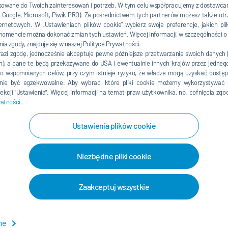
owane do Twoich zainteresowań i potrzeb. W tym celu współpracujemy z dostawcam
n, Google, Microsoft, Piwik PRO). Za pośrednictwem tych partnerów możesz także o
at)durr.com
ernetowych. W „Ustawieniach plików cookie” wybierz swoje preferencje, jakich 
mencie można dokonać zmian tych ustawień. Więcej informacji, w szczególności o
ia zgody, znajduje się w naszej Polityce Prywatności.
CFO)
razi zgodę, jednocześnie akceptuje pewne późniejsze przetwarzanie swoich danych
ch), a dane te będą przekazywane do USA i ewentualnie innych krajów przez jedne
o wspomnianych celów, przy czym istnieje ryzyko, że władze mogą uzyskać dostęp
ie być egzekwowalne. Aby wybrać, które pliki cookie możemy wykorzystywać 
kcji "Ustawienia". Więcej informacji na temat praw użytkownika, np. cofnięcia zgo
watności
.
Ustawienia plików cookie
Niezbędne pliki cookie
Zaakceptuj wszystkie
wne