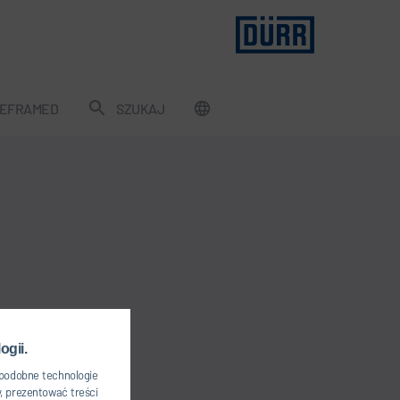
EFRAMED
SZUKAJ
ogii.
 podobne technologie
, prezentować treści