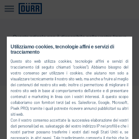
Questo articolo non è disponibile nella vostra lingua
Utilizziamo cookies, tecnologie affini e servizi di
tracciamento
Torna alla panoramica
Questo sito web utilizza cookies, tecnologie affini e servizi di
tracciamento (di seguito chiamati “cookies”). Abbiamo bisogno del
vostro consenso per utilizzare i cookies, che aiutano non solo a
visualizzare tecnicamente il nostro sito web, ma anche a fruire al meglio
dei contenuti del nostro sito web; inoltre ci permettono di migliorare il
nostro sito web in base al comportamento dell’utente e di presentare
contenuti e marketing in linea con i vostri interessi. A questo scopo
Collegatevi con noi
collaboriamo con fornitori terzi (ad es. Salesforce, Google, Microsoft,
Piwik PRO), tramite i quali potreste ricevere annunci pubblicitari su altri
siti web.
Con il vostro consenso accettate la successiva elaborazione dei vostri
FACEBOOK
dati personali (ad es. salvataggio del vostro indirizzo IP nei profili) e che i
nostri partner possano trasferire i vostri dati negli Stati Uniti e, se
YOUTUBE
necessario, in altri paesi. Tale trasferimento comporta il rischio che le