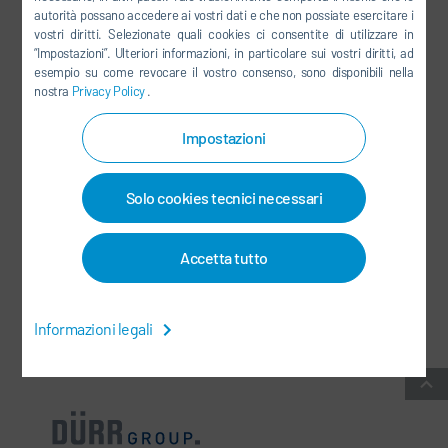
autorità possano accedere ai vostri dati e che non possiate esercitare i
LINKEDIN
vostri diritti. Selezionate quali cookies ci consentite di utilizzare in
“Impostazioni”. Ulteriori informazioni, in particolare sui vostri diritti, ad
INSTAGRAM
esempio su come revocare il vostro consenso, sono disponibili nella
nostra
Privacy Policy
.
Impostazioni
SOCIAL MEDIA
Solo cookies tecnici necessari
NEWSLETTER
CONTATTI / SEDI
Accetta tutto
CONDIZIONI COMMERCIALI GENERALI
-
PROTEZIONE DEI DATI
-
Informazioni legali
INFORMAZIONI LEGALI
-
MAPPA DEL SITO
-
INTEGRITY LINE
-
COOKIES