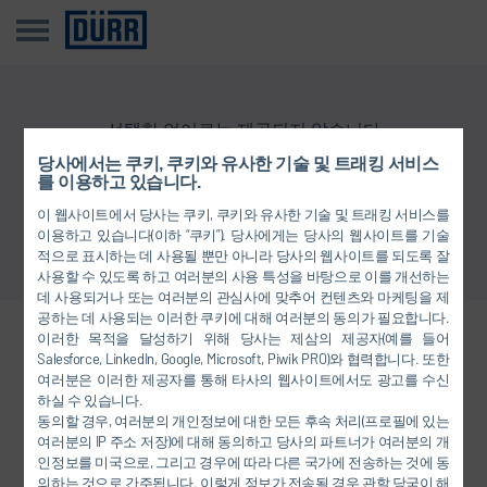
선택한 언어로는 제공되지 않습니다
당사에서는 쿠키, 쿠키와 유사한 기술 및 트래킹 서비스
를 이용하고 있습니다.
개요로 돌아가기
이 웹사이트에서 당사는 쿠키, 쿠키와 유사한 기술 및 트래킹 서비스를
이용하고 있습니다(이하 “쿠키”). 당사에게는 당사의 웹사이트를 기술
적으로 표시하는 데 사용될 뿐만 아니라 당사의 웹사이트를 되도록 잘
사용할 수 있도록 하고 여러분의 사용 특성을 바탕으로 이를 개선하는
데 사용되거나 또는 여러분의 관심사에 맞추어 컨텐츠와 마케팅을 제
공하는 데 사용되는 이러한 쿠키에 대해 여러분의 동의가 필요합니다.
이러한 목적을 달성하기 위해 당사는 제삼의 제공자(예를 들어
당사와 연결하십시오.
Salesforce, LinkedIn, Google, Microsoft, Piwik PRO)와 협력합니다. 또한
여러분은 이러한 제공자를 통해 타사의 웹사이트에서도 광고를 수신
하실 수 있습니다.
동의할 경우, 여러분의 개인정보에 대한 모든 후속 처리(프로필에 있는
FACEBOOK
여러분의 IP 주소 저장)에 대해 동의하고 당사의 파트너가 여러분의 개
인정보를 미국으로, 그리고 경우에 따라 다른 국가에 전송하는 것에 동
YOUTUBE
의하는 것으로 간주됩니다. 이렇게 정보가 전송될 경우 관할 당국이 해