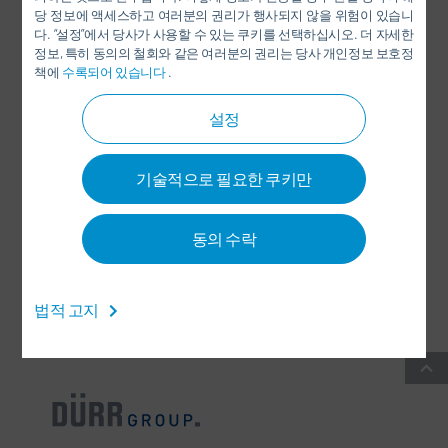
당 정보에 액세스하고 여러분의 권리가 행사되지 않을 위험이 있습니
LINKEDIN
다. “설정”에서 당사가 사용할 수 있는 쿠키를 선택하십시오. 더 자세한
정보, 특히 동의의 철회와 같은 여러분의 권리는 당사 개인정보 보호정
INSTAGRAM
책에
수록되어 있습니다
.
설정
SOCIAL MEDIA
기술적으로 필요한 쿠키만
뉴스 레터
동의 수락
CONTACT / LOCATIONS
법적 고지
일반 거래 약관
-
데이터 보호(개인정보 보호) 정책
-
IMPRINT
-
SITEMAP
-
INTEGRITY LINE
-
COOKIES