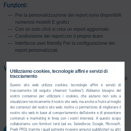
Funzioni:
Per la personalizzazione dei report sono disponibili
numerosi modelli E grafici
Con un solo click si crea un report aggiornato
Condivisione dei report con il proprio team
Interfacce user friendly Per la configurazione dei
report personalizzati
Vantaggi:
Utilizziamo cookies, tecnologie affini e servizi di
tracciamento
Report automatici aggiornati e configurabili sui risultati
Questo sito web utilizza cookies, tecnologie affini e servizi di
e gli scostamenti della produzione
tracciamento (di seguito chiamati “cookies”). Abbiamo bisogno del
Suddivisione in anomalie relative a impianti,
vostro consenso per utilizzare i cookies, che aiutano non solo a
montaggio e processi
visualizzare tecnicamente il nostro sito web, ma anche a fruire al meglio
Monitoraggio in tempo reale dei trend di qualità
dei contenuti del nostro sito web; inoltre ci permettono di migliorare il
nostro sito web in base al comportamento dell’utente e di presentare
contenuti e marketing in linea con i vostri interessi. A questo scopo
collaboriamo con fornitori terzi (ad es. Salesforce, Google, Microsoft,
Piwik PRO), tramite i quali potreste ricevere annunci pubblicitari su altri