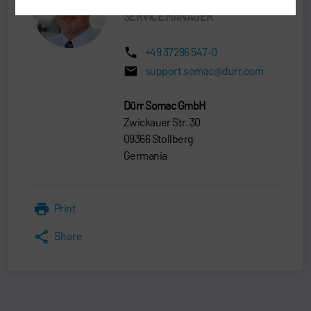
SERVICE MANAGER
+49 37296 547-0
support.somac@durr.com
Dürr Somac GmbH
Zwickauer Str. 30
09366 Stollberg
Germania
Print
Share