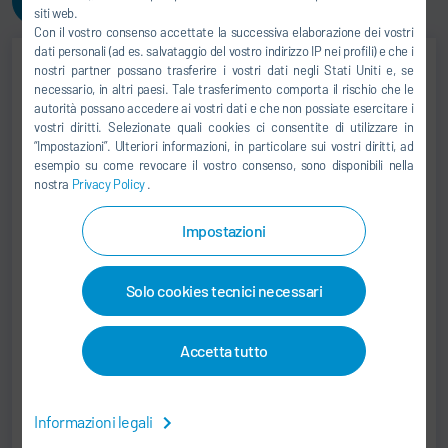
Contattaci!
siti web.
Con il vostro consenso accettate la successiva elaborazione dei vostri
dati personali (ad es. salvataggio del vostro indirizzo IP nei profili) e che i
nostri partner possano trasferire i vostri dati negli Stati Uniti e, se
necessario, in altri paesi. Tale trasferimento comporta il rischio che le
Jörg Otto
autorità possano accedere ai vostri dati e che non possiate esercitare i
vostri diritti. Selezionate quali cookies ci consentite di utilizzare in
ACCOUNT SALES MANAGER
“Impostazioni”. Ulteriori informazioni, in particolare sui vostri diritti, ad
esempio su come revocare il vostro consenso, sono disponibili nella
+49 37296 547-0
nostra
Privacy Policy
.
support.somac@durr.com
Impostazioni
Dürr Somac GmbH
Zwickauer Str. 30
Solo cookies tecnici necessari
09366 Stollberg
Germania
Accetta tutto
Informazioni legali
Frank Kretzschmar