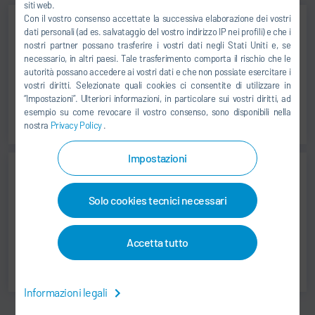
siti web.
Con il vostro consenso accettate la successiva elaborazione dei vostri
dati personali (ad es. salvataggio del vostro indirizzo IP nei profili) e che i
nostri partner possano trasferire i vostri dati negli Stati Uniti e, se
Contact Modifications
necessario, in altri paesi. Tale trasferimento comporta il rischio che le
PAINT SHOPS (PAINT PROCESS &
autorità possano accedere ai vostri dati e che non possiate esercitare i
vostri diritti. Selezionate quali cookies ci consentite di utilizzare in
CONVEYORS)
“Impostazioni”. Ulteriori informazioni, in particolare sui vostri diritti, ad
esempio su come revocare il vostro consenso, sono disponibili nella
nostra
Privacy Policy
.
Impostazioni
Contact Modifications
Solo cookies tecnici necessari
PAINT APPLICATION
TECHNOLOGY
Accetta tutto
Informazioni legali