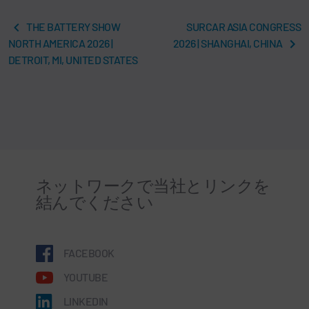
THE BATTERY SHOW
SURCAR ASIA CONGRESS
NORTH AMERICA 2026 |
2026 | SHANGHAI, CHINA
DETROIT, MI, UNITED STATES
ネットワークで当社とリンクを
結んでください
FACEBOOK
YOUTUBE
LINKEDIN