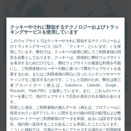
クッキーやそれに類似するテクノロジーおよびトラッ
地図サービスを有効にします。こ
キングサービスを使用しています
れにより、
プライバシーポリシー
このウェブサイトではクッキーやそれに類似するテクノロジーおよ
に記載の説明に従ってお客様のデ
びトラッキングサービス（以下、「クッキー」といいます。）を使
ータ（例えばIPアドレス）が各サ
用しています。弊社では、クッキーの使用に関してご利用者様の同
プライヤーに転送されます。
意を必要としております。クッキーは、技術的に弊社ウェブサイト
を表示するためだけでなく、弊社ウェブサイトの最適な利用を可能
同意する
にし、ご利用者様のユーザー行動に基づいて弊社ウェブサイトを改
善するため、またはご利用者様の関心に沿ったコンテンツやマーケ
ティングをご提示するためです。こうした目的のため、弊社は第三
者プロバイダー（例えば、Salesforce、LinkedIn、Google、
Microsoft、Piwik PRO）と協業しています。また、これらのパート
ナーを通じて、他のウェブサイトで広告が表示される場合がありま
す。
同意した場合、ご利用者様の個人データ（例えば、プロフィールに
保管されているIPアドレス）に関するその後の特定の処理および弊
社のパートナーがご利用者様のデータを米国、あるいは該当する場
合、他の国へ送信することがあることも承諾したことになります。
こうした移転では、当局がデータにアクセスする場合やご利用者様