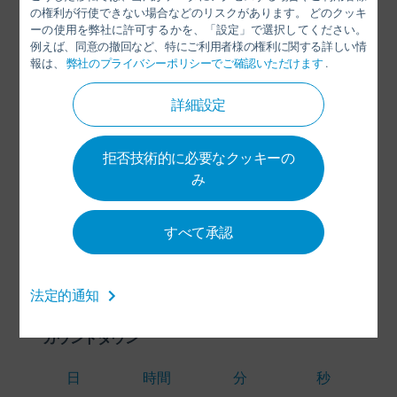
の権利が行使できない場合などのリスクがあります。 どのクッキ
ーの使用を弊社に許可するかを、「設定」で選択してください。
Paulo Sentieiro
例えば、同意の撤回など、特にご利用者様の権利に関する詳しい情
報は、
弊社のプライバシーポリシーでご確認いただけます
.
SALES & MARKETING
詳細設定
+55 11 5632-4500
paulo.sentieiro@durr.com.br
拒否技術的に必要なクッキーの
み
Dürr Brasil Ltda.
Rua Arnaldo Magniccaro, 500, Vila
Gea
すべて承認
04691-060 São Paulo - SP
ブラジル
法定的通知
カウントダウン
日
時間
分
秒