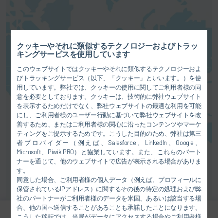
地図サービスを有効にします。こ
クッキーやそれに類似するテクノロジーおよびトラッ
れにより、
プライバシーポリシー
キングサービスを使用しています
に記載の説明に従ってお客様のデ
このウェブサイトではクッキーやそれに類似するテクノロジーおよ
ータ（例えばIPアドレス）が各サ
びトラッキングサービス（以下、「クッキー」といいます。）を使
プライヤーに転送されます。
用しています。弊社では、クッキーの使用に関してご利用者様の同
意を必要としております。クッキーは、技術的に弊社ウェブサイト
同意する
を表示するためだけでなく、弊社ウェブサイトの最適な利用を可能
にし、ご利用者様のユーザー行動に基づいて弊社ウェブサイトを改
善するため、またはご利用者様の関心に沿ったコンテンツやマーケ
ティングをご提示するためです。こうした目的のため、弊社は第三
者プロバイダー（例えば、Salesforce、LinkedIn、Google、
Microsoft、Piwik PRO）と協業しています。また、これらのパート
ナーを通じて、他のウェブサイトで広告が表示される場合がありま
す。
同意した場合、ご利用者様の個人データ（例えば、プロフィールに
保管されているIPアドレス）に関するその後の特定の処理および弊
社のパートナーがご利用者様のデータを米国、あるいは該当する場
合、他の国へ送信することがあることも承諾したことになります。
こうした移転では、当局がデータにアクセスする場合やご利用者様