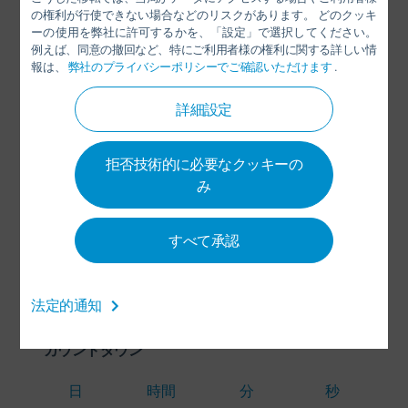
の権利が行使できない場合などのリスクがあります。 どのクッキ
Jiaying Yu
ーの使用を弊社に許可するかを、「設定」で選択してください。
例えば、同意の撤回など、特にご利用者様の権利に関する詳しい情
MARKETING
報は、
弊社のプライバシーポリシーでご確認いただけます
.
+86 21 3979-1554
詳細設定
Jiaying.Yu@durr.com.cn
拒否技術的に必要なクッキーの
Dürr Paintshop Systems
み
Engineering (Shanghai) Co., Ltd.
No.665 YingShun Road, Qingpu
Industrial Park
すべて承認
201799 Shanghai
中国
法定的通知
カウントダウン
日
時間
分
秒