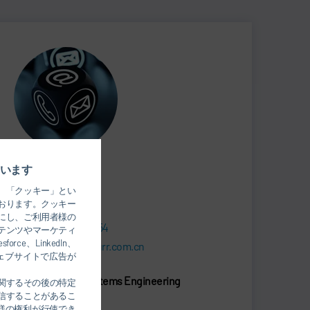
Jiaying Yu
います
、「クッキー」とい
MARKETING
おります。クッキー
にし、ご利用者様の
+86 21 3979-1554
テンツやマーケティ
、LinkedIn、
Jiaying.Yu@durr.com.cn
のウェブサイトで広告が
Dürr Paintshop Systems Engineering
関するその後の特定
信することがあるこ
(Shanghai) Co., Ltd.
様の権利が行使でき