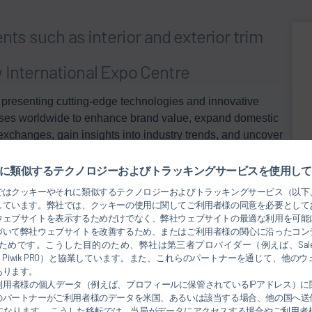
s such as interior and exterior trim
 International Expo Centre
r presenting cutting-edge technologies and innovative
prises worldwide to enhance brand value, expand domestic
exchanges, gain insights into industry trends, and uncover
ry development, CIAIE 2026 will gather advanced
 feast of future mobility aesthetics and deep integration
に類似するテクノロジーおよびトラッキングサービスを使用して
ではクッキーやそれに類似するテクノロジーおよびトラッキングサービス（以下
しています。弊社では、クッキーの使用に関してご利用者様の同意を必要として
the latest on Dürr ’s products and technologies in the field
ウェブサイトを表示するためだけでなく、弊社ウェブサイトの最適な利用を可能
づいて弊社ウェブサイトを改善するため、またはご利用者様の関心に沿ったコン
めです。こうした目的のため、弊社は第三者プロバイダー（例えば、Salesforce
rosoft、Piwik PRO）と協業しています。また、これらのパートナーを通じて、他
あります。
利用者様の個人データ（例えば、プロフィールに保管されているIPアドレス）に
August 12
9:00-17:00
のパートナーがご利用者様のデータを米国、あるいは該当する場合、他の国へ送
になります。 こうした移転では、当局がデータにアクセスする場合やご利用者