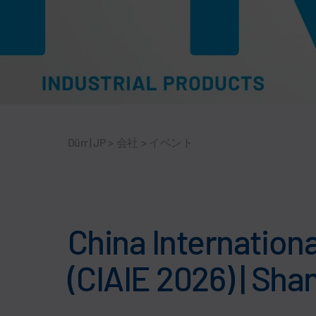
Dürr | JP
>
会社
>
イベント
China Internationa
(CIAIE 2026) | Sha