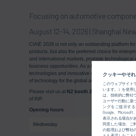
Focusing on automotive component
August 12-14, 2026 | Shanghai New
CIAIE 2026 is not only an outstanding platform fo
products, but also the preferred choice for enter
and international markets, promote technological 
business opportunities. As a barometer of indust
technologies and innovative concepts, presenting a
クッキーやそれ
of technology for the global automotive industry.
このウェブサイト
います。）を使用
Please visit us at
N2 booth 2B060
to learn about 
は、技術的に弊社
of INP.
ユーザー行動に基
ングをご提示するた
Opening hours
Google、Mic
表示される場合が
同意した場合、ご
Wednesday
の処理および弊社
とも承諾したこと