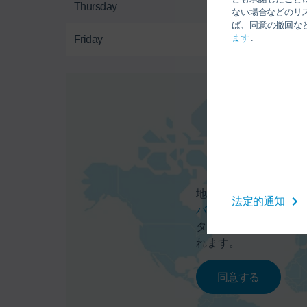
Thursday
ない場合などのリ
ば、同意の撤回な
ます
.
Friday
地図サービスを有効に
法定的通知
バシーポリシー
に記載
タ（例えばIPアドレ
れます。
同意する