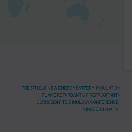
THE 5TH ELC NEW ENERGY BATTERY "INSULATION
FLAME RETARDANT & FIREPROOF ANTI-
CORROSION" TECHNOLOGY CONFERENCE I
NINGDE, CHINA