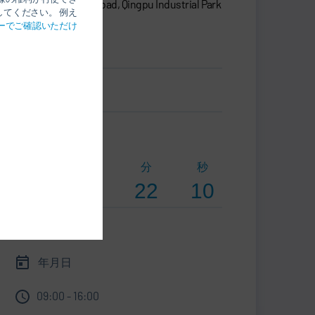
No.665 YingShun Road, Qingpu Industrial Park
てください。 例え
201799 Shanghai
ーでご確認いただけ
中国
名刺.vcf
カウントダウン
日
時間
分
秒
3
20
22
9
情報
年月日
09:00 - 16:00