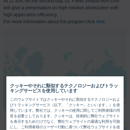
At 11 a.m. on the second day, Dr. Pavel Svejda from Dürr
will give a presentation on high-rotation atomization with
high application efficiency.
For more information about the program click
here
.
地図サービスを有効にします。こ
れにより、
プライバシーポリシー
クッキーやそれに類似するテクノロジーおよびトラッ
に記載の説明に従ってお客様のデ
キングサービスを使用しています
ータ（例えばIPアドレス）が各サ
このウェブサイトではクッキーやそれに類似するテクノロジーおよ
プライヤーに転送されます。
びトラッキングサービス（以下、「クッキー」といいます。）を使
用しています。弊社では、クッキーの使用に関してご利用者様の同
意を必要としております。クッキーは、技術的に弊社ウェブサイト
同意する
を表示するためだけでなく、弊社ウェブサイトの最適な利用を可能
にし、ご利用者様のユーザー行動に基づいて弊社ウェブサイトを改