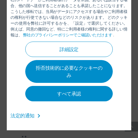
FACEBOOK
合、他の国へ送信することがあることも承諾したことになります。
YOUTUBE
こうした移転では、当局がデータにアクセスする場合やご利用者様
の権利が行使できない場合などのリスクがあります。 どのクッキ
LINKEDIN
ーの使用を弊社に許可するかを、「設定」で選択してください。
例えば、同意の撤回など、特にご利用者様の権利に関する詳しい情
INSTAGRAM
報は、
弊社のプライバシーポリシーでご確認いただけます
.
詳細設定
ソーシャルメディア
拒否技術的に必要なクッキーの
み
ニュースレター
連絡先 / 場所
すべて承認
一般取引条件
-
データ保護
-
感想
-
サイトマップ
-
法定的通知
INTEGRITY LINE
-
COOKIES