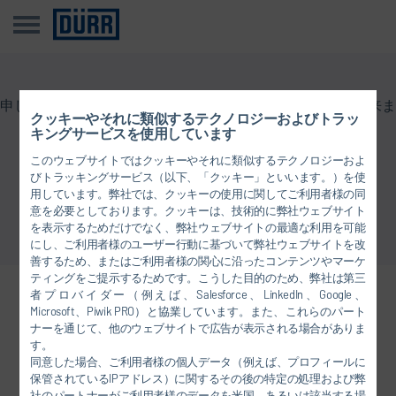
申し訳御座いません。本情報は日本語ではご覧頂く事が出来ま
クッキーやそれに類似するテクノロジーおよびトラッ
せん
キングサービスを使用しています
このウェブサイトではクッキーやそれに類似するテクノロジーおよ
びトラッキングサービス（以下、「クッキー」といいます。）を使
概要に戻る
用しています。弊社では、クッキーの使用に関してご利用者様の同
意を必要としております。クッキーは、技術的に弊社ウェブサイト
を表示するためだけでなく、弊社ウェブサイトの最適な利用を可能
にし、ご利用者様のユーザー行動に基づいて弊社ウェブサイトを改
善するため、またはご利用者様の関心に沿ったコンテンツやマーケ
ティングをご提示するためです。こうした目的のため、弊社は第三
者プロバイダー（例えば、Salesforce、LinkedIn、Google、
ネットワークで当社とリンクを
Microsoft、Piwik PRO）と協業しています。また、これらのパート
結んでください
ナーを通じて、他のウェブサイトで広告が表示される場合がありま
す。
同意した場合、ご利用者様の個人データ（例えば、プロフィールに
保管されているIPアドレス）に関するその後の特定の処理および弊
社のパートナーがご利用者様のデータを米国、あるいは該当する場