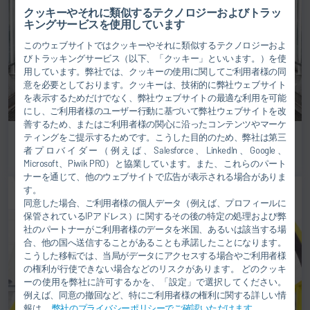
クッキーやそれに類似するテクノロジーおよびトラッ
キングサービスを使用しています
このウェブサイトではクッキーやそれに類似するテクノロジーおよ
びトラッキングサービス（以下、「クッキー」といいます。）を使
用しています。弊社では、クッキーの使用に関してご利用者様の同
意を必要としております。クッキーは、技術的に弊社ウェブサイト
を表示するためだけでなく、弊社ウェブサイトの最適な利用を可能
にし、ご利用者様のユーザー行動に基づいて弊社ウェブサイトを改
善するため、またはご利用者様の関心に沿ったコンテンツやマーケ
フロアコンベア
ティングをご提示するためです。こうした目的のため、弊社は第三
者プロバイダー（例えば、Salesforce、LinkedIn、Google、
Microsoft、Piwik PRO）と協業しています。また、これらのパート
ナーを通じて、他のウェブサイトで広告が表示される場合がありま
す。
同意した場合、ご利用者様の個人データ（例えば、プロフィールに
保管されているIPアドレス）に関するその後の特定の処理および弊
社のパートナーがご利用者様のデータを米国、あるいは該当する場
合、他の国へ送信することがあることも承諾したことになります。
こうした移転では、当局がデータにアクセスする場合やご利用者様
の権利が行使できない場合などのリスクがあります。 どのクッキ
ーの使用を弊社に許可するかを、「設定」で選択してください。
例えば、同意の撤回など、特にご利用者様の権利に関する詳しい情
報は、
弊社のプライバシーポリシーでご確認いただけます
.