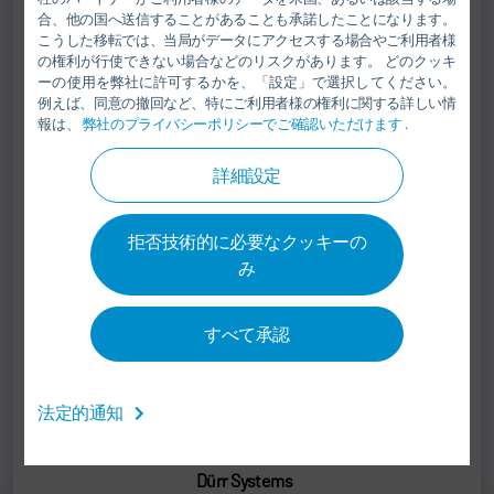
合、他の国へ送信することがあることも承諾したことになります。
+49 7142 78-3215
こうした移転では、当局がデータにアクセスする場合やご利用者様
sebastian.gries@durr.com
の権利が行使できない場合などのリスクがあります。 どのクッキ
ーの使用を弊社に許可するかを、「設定」で選択してください。
例えば、同意の撤回など、特にご利用者様の権利に関する詳しい情
Dürr Systems AG
報は、
弊社のプライバシーポリシーでご確認いただけます
.
Carl-Benz-Straße 34
74321 Bietigheim-Bissingen
詳細設定
ドイツ
拒否技術的に必要なクッキーの
み
Eytan Benhamou
すべて承認
SALES EMEA
+33 1 69 89 4818
法定的通知
sales@durr.com
Dürr Systems