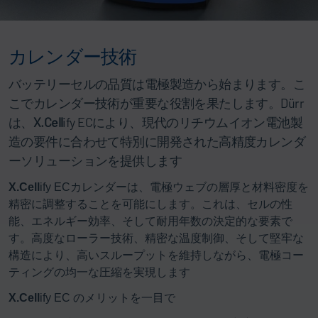
カレンダー技術
バッテリーセルの品質は電極製造から始まります。こ
こでカレンダー技術が重要な役割を果たします。Dürr
は、
X.Cell
ify ECにより、現代のリチウムイオン電池製
造の要件に合わせて特別に開発された高精度カレンダ
ーソリューションを提供します
X.Cell
ify ECカレンダーは、電極ウェブの層厚と材料密度を
精密に調整することを可能にします。これは、セルの性
能、エネルギー効率、そして耐用年数の決定的な要素で
す。高度なローラー技術、精密な温度制御、そして堅牢な
構造により、高いスループットを維持しながら、電極コー
ティングの均一な圧縮を実現します
X.Cell
ify EC のメリットを一目で