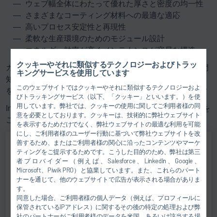
ウェブ幅全体にわたって優れた厚さと密度の均一性
さまざまなコーティング材料への最適な適応
高いプロセス安定性と再現性
柔軟な生産環境のためのモジュール設計
エネルギー効率が高くメンテナンスが容易な構造
クッキーやそれに類似するテクノロジーおよびトラッ
カレンダー技術を専門とする Dürr の子会社 Ingecal の専門
キングサービスを使用しています
知識を活用し、
X.Cell
ify EC は長年の経験と最先端の技術
このウェブサイトではクッキーやそれに類似するテクノロジーおよ
を組み合わせ、セル生産における最も高い要求に応えます
びトラッキングサービス（以下、「クッキー」といいます。）を使
用しています。弊社では、クッキーの使用に関してご利用者様の同
Ingecal のカレンダー専門知識の詳細については、
こちら
を
意を必要としております。クッキーは、技術的に弊社ウェブサイト
ご覧ください
を表示するためだけでなく、弊社ウェブサイトの最適な利用を可能
にし、ご利用者様のユーザー行動に基づいて弊社ウェブサイトを改
善するため、またはご利用者様の関心に沿ったコンテンツやマーケ
ティングをご提示するためです。こうした目的のため、弊社は第三
Sebastian Gries
者プロバイダー（例えば、Salesforce、LinkedIn、Google、
Microsoft、Piwik PRO）と協業しています。また、これらのパート
Senior Manager
ナーを通じて、他のウェブサイトで広告が表示される場合がありま
す。
同意した場合、ご利用者様の個人データ（例えば、プロフィールに
SALES
保管されているIPアドレス）に関するその後の特定の処理および弊
社のパートナーがご利用者様のデータを米国、あるいは該当する場