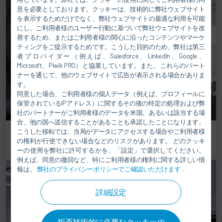
意を必要としております。クッキーは、技術的に弊社ウェブサイト
を表示するためだけでなく、弊社ウェブサイトの最適な利用を可能
にし、ご利用者様のユーザー行動に基づいて弊社ウェブサイトを改
善するため、またはご利用者様の関心に沿ったコンテンツやマーケ
ティングをご提示するためです。こうした目的のため、弊社は第三
者プロバイダー（例えば、Salesforce、LinkedIn、Google、
Microsoft、Piwik PRO）と協業しています。また、これらのパート
ナーを通じて、他のウェブサイトで広告が表示される場合がありま
す。
同意した場合、ご利用者様の個人データ（例えば、プロフィールに
保管されているIPアドレス）に関するその後の特定の処理および弊
社のパートナーがご利用者様のデータを米国、あるいは該当する場
合、他の国へ送信することがあることも承諾したことになります。
こうした移転では、当局がデータにアクセスする場合やご利用者様
自動車産業の塗装ロボット
の権利が行使できない場合などのリスクがあります。 どのクッキ
ーの使用を弊社に許可するかを、「設定」で選択してください。
例えば、同意の撤回など、特にご利用者様の権利に関する詳しい情
報は、
弊社のプライバシーポリシーでご確認いただけます
.
詳細設定
拒否技術的に必要なクッキーの