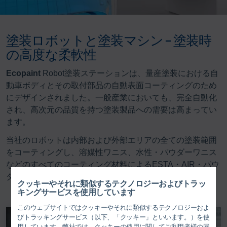
塗装ロボットと塗装マシン – 塗装時
の高度な柔軟性
Ecopaint
Robot塗装ステーションは、量産塗装における自
動車ボディとその取付部品の自動表面コーティングのため
にデザインされました。一般産業においても、完全自動化
され、高次元の品質を持つ塗装製品への需要は高まってい
ます。
当社のロボットは内部および外部エリアの全ての塗装範囲
をコーティングし、溶媒性ワニス、水性・パウダーワニス
などのすべてのコーティング材料によるESTA・AIR・パウ
ダー・アプリケーションに適しています。
クッキーやそれに類似するテクノロジーおよびトラッ
キングサービスを使用しています
このウェブサイトではクッキーやそれに類似するテクノロジーおよ
びトラッキングサービス（以下、「クッキー」といいます。）を使
用しています。弊社では、クッキーの使用に関してご利用者様の同