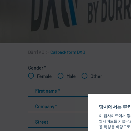
Dürr | KO
>
Callback form DXQ
Gender
*
Female
Male
Other
First name
*
Company
*
당사에서는 쿠키
이 웹사이트에서 당사
웹사이트를 기술적으
Street
용 특성을 바탕으로