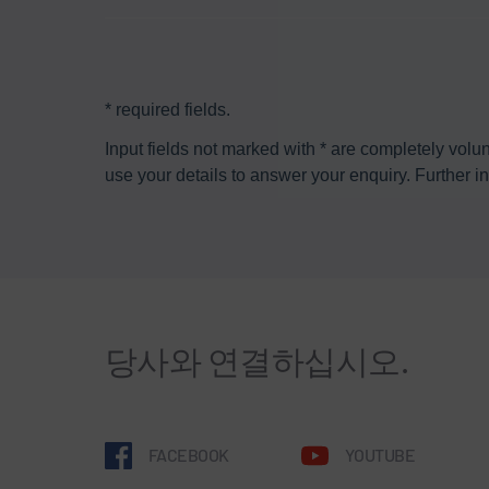
* required fields.
Input fields not marked with * are completely volun
use your details to answer your enquiry. Further i
당사와 연결하십시오.
FACEBOOK
YOUTUBE