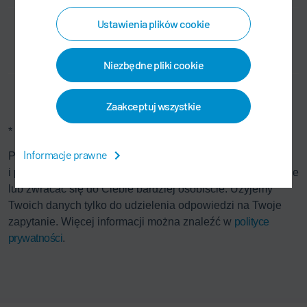
Ustawienia plików cookie
Niezbędne pliki cookie
Zaakceptuj wszystkie
* Pola wymagane.
Informacje prawne
Pola, które nie są oznaczone *, są całkowicie dobrowolne
i pozwalają nam jedynie lepiej przetworzyć Twoje zapytanie
lub zwracać się do Ciebie bardziej osobiście. Użyjemy
Twoich danych tylko do udzielenia odpowiedzi na Twoje
zapytanie. Więcej informacji można znaleźć w
polityce
prywatności
.