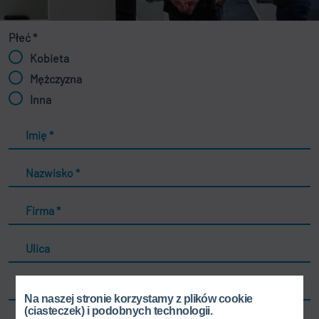
Płeć
*
Kobieta
Mężczyzna
Inna
Imię
*
Nazwisko
*
Firma
*
Ulica
Kod pocztowy
Na naszej stronie korzystamy z plików cookie
(ciasteczek) i podobnych technologii.