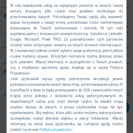
Miejscowość
W celu świadczenia usług na najwyższym poziomie w ramach naszej
witryny stosujemy pliki cookie oraz podobne technologie do
Wybierz kraj
przechowywania danych. Potrzebujemy Twojej zgody, aby zapewnić
lepsze korzystanie z naszej strony, prezentować treści marketingowe
dopasowane do Twoich zainteresowań i potrzeb. W tym celu
współpracujemy z dostawcami zewnętrznymi (np. Salesforce, LinkedIn,
Google, Microsoft, Piwik PRO). Za pośrednictwem tych partnerów
E-mail
*
możesz także otrzymywać reklamy na innych stronach internetowych.
W „Ustawieniach plików cookie” wybierz swoje preferencje, jakich plików
cookie możemy używać. W każdym momencie można dokonać zmian
Telefon
tych ustawień. Więcej informacji, w szczególności o Twoich prawach,
czy o możliwości wycofania zgody, znajduje się w naszej Polityce
Pole opisu
Prywatności.
Jeśli użytkownik wyrazi zgodę, jednocześnie akceptuje pewne
późniejsze przetwarzanie swoich danych (np. przechowywanie adresu IP
w profilach), a dane te będą przekazywane do USA i ewentualnie innych
krajów przez jednego z dostawców usług wykorzystywanych do
wspomnianych celów, przy czym istnieje ryzyko, że władze mogą
PRZEŚLIJ
uzyskać dostęp do danych, a prawa użytkownika mogą nie być
egzekwowalne. Aby wybrać, które pliki cookie możemy wykorzystywać
szczegółowo, należy dokonać wyboru w sekcji "Ustawienia". Więcej
informacji na temat praw użytkownika, np. cofnięcia zgody, można
znaleźć na stronie
Polityka prywatności
.