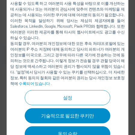
Dürr IT Services India
사용할 수 있도록 하고 여러분의 사용 특성을 바탕으로 이를 개선하는
201 305 Noida
데 사용되거나 또는 여러분의 관심사에 맞추어 컨텐츠와 마케팅을 제
공하는 데 사용되는 이러한 쿠키에 대해 여러분의 동의가 필요합니다.
인도
이러한 목적을 달성하기 위해 당사는 제삼의 제공자(예를 들어
Salesforce, LinkedIn, Google, Microsoft, Piwik PRO)와 협력합니다. 또한
여러분은 이러한 제공자를 통해 타사의 웹사이트에서도 광고를 수신
일자리로 이동
하실 수 있습니다.
동의할 경우, 여러분의 개인정보에 대한 모든 후속 처리(프로필에 있는
여러분의 IP 주소 저장)에 대해 동의하고 당사의 파트너가 여러분의 개
인정보를 미국으로, 그리고 경우에 따라 다른 국가에 전송하는 것에 동
의하는 것으로 간주됩니다. 이렇게 정보가 전송될 경우 관할 당국이 해
당 정보에 액세스하고 여러분의 권리가 행사되지 않을 위험이 있습니
다. “설정”에서 당사가 사용할 수 있는 쿠키를 선택하십시오. 더 자세한
취업 경험자
정보, 특히 동의의 철회와 같은 여러분의 권리는 당사 개인정보 보호정
물류 및 구매
책에
수록되어 있습니다
.
German Speaking Operational Buyer for
Material Management (MM) Team
설정
Dürr Group Services, India
기술적으로 필요한 쿠키만
201 305 Noida
인도
동의 수락