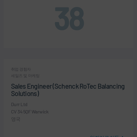
38
취업 경험자
세일즈 및 마케팅
Sales Engineer (Schenck RoTec Balancing
Solutions)
Durr Ltd
CV 34 5QF Warwick
영국