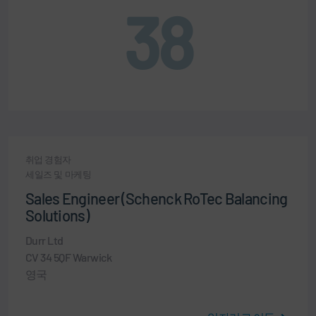
38
취업 경험자
세일즈 및 마케팅
Sales Engineer (Schenck RoTec Balancing
Solutions)
Durr Ltd
CV 34 5QF Warwick
영국