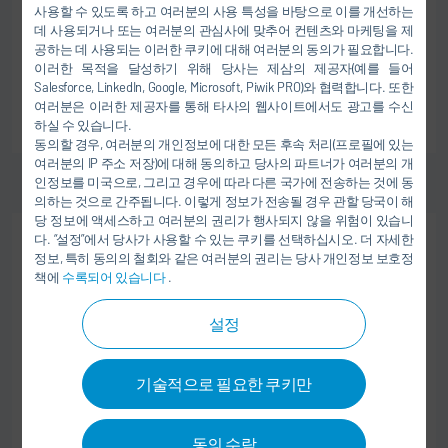
Dürr IT Services India
사용할 수 있도록 하고 여러분의 사용 특성을 바탕으로 이를 개선하는
201 305 Noida
데 사용되거나 또는 여러분의 관심사에 맞추어 컨텐츠와 마케팅을 제
공하는 데 사용되는 이러한 쿠키에 대해 여러분의 동의가 필요합니다.
인도
이러한 목적을 달성하기 위해 당사는 제삼의 제공자(예를 들어
Salesforce, LinkedIn, Google, Microsoft, Piwik PRO)와 협력합니다. 또한
여러분은 이러한 제공자를 통해 타사의 웹사이트에서도 광고를 수신
일자리로 이동
하실 수 있습니다.
동의할 경우, 여러분의 개인정보에 대한 모든 후속 처리(프로필에 있는
여러분의 IP 주소 저장)에 대해 동의하고 당사의 파트너가 여러분의 개
인정보를 미국으로, 그리고 경우에 따라 다른 국가에 전송하는 것에 동
의하는 것으로 간주됩니다. 이렇게 정보가 전송될 경우 관할 당국이 해
당 정보에 액세스하고 여러분의 권리가 행사되지 않을 위험이 있습니
다. “설정”에서 당사가 사용할 수 있는 쿠키를 선택하십시오. 더 자세한
취업 경험자
정보, 특히 동의의 철회와 같은 여러분의 권리는 당사 개인정보 보호정
물류 및 구매
책에
수록되어 있습니다
.
German Speaking Operational Buyer for
Material Management (MM) Team
설정
Dürr Group Services, India
기술적으로 필요한 쿠키만
201 305 Noida
인도
동의 수락