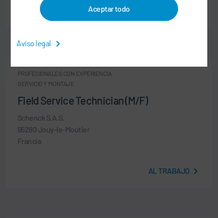
Aceptar todo
AL TRABAJO
Aviso legal
PROFESIONALES CON EXPERIENCIA
SERVICIO Y MONTAJE
Field Service Technician (M/F)
Schenck S.A.S.
95280 Jouy-le-Moutier
Francia
AL TRABAJO