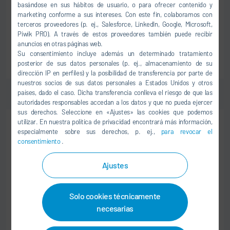
Dürr IT Services India
basándose en sus hábitos de usuario, o para ofrecer contenido y
marketing conforme a sus intereses. Con este fin, colaboramos con
201 305 Noida
terceros proveedores (p. ej., Salesforce, LinkedIn, Google, Microsoft,
India
Piwik PRO). A través de estos proveedores también puede recibir
anuncios en otras páginas web.
Su consentimiento incluye además un determinado tratamiento
AL TRABAJO
posterior de sus datos personales (p. ej., almacenamiento de su
dirección IP en perfiles) y la posibilidad de transferencia por parte de
nuestros socios de sus datos personales a Estados Unidos y otros
países, dado el caso. Dicha transferencia conlleva el riesgo de que las
autoridades responsables accedan a los datos y que no pueda ejercer
sus derechos. Seleccione en «Ajustes» las cookies que podemos
utilizar. En nuestra política de privacidad encontrará más información,
PROFESIONALES CON EXPERIENCIA
especialmente sobre sus derechos, p. ej.,
para revocar el
LOGÍSTICA Y COMPRAS
consentimiento
.
German Speaking Operational Buyer for
Ajustes
Material Management (MM) Team
Dürr Group Services, India
Solo cookies técnicamente
201 305 Noida
necesarias
India