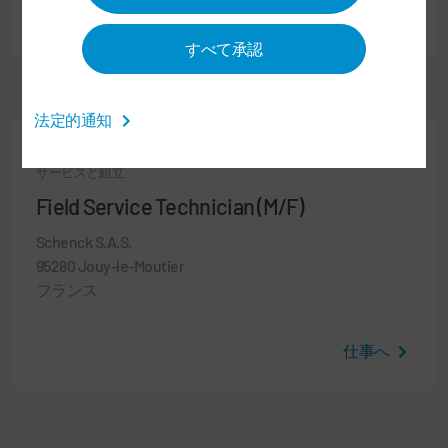
仕事へ
すべて承認
法定的通知
職業経験者
サービスと組立
Field Service Technician (M/F)
Schenck S.A.S.
95280 Jouy-le-Moutier
フランス
仕事へ