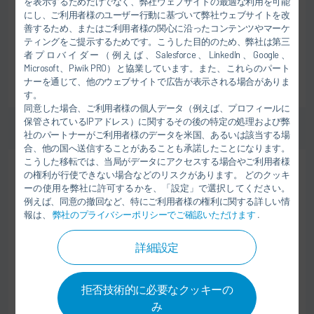
を表示するためだけでなく、弊社ウェブサイトの最適な利用を可能
Dürr IT Services India
にし、ご利用者様のユーザー行動に基づいて弊社ウェブサイトを改
201 305 Noida
善するため、またはご利用者様の関心に沿ったコンテンツやマーケ
インド
ティングをご提示するためです。こうした目的のため、弊社は第三
者プロバイダー（例えば、Salesforce、LinkedIn、Google、
Microsoft、Piwik PRO）と協業しています。また、これらのパート
仕事へ
ナーを通じて、他のウェブサイトで広告が表示される場合がありま
す。
同意した場合、ご利用者様の個人データ（例えば、プロフィールに
保管されているIPアドレス）に関するその後の特定の処理および弊
社のパートナーがご利用者様のデータを米国、あるいは該当する場
合、他の国へ送信することがあることも承諾したことになります。
こうした移転では、当局がデータにアクセスする場合やご利用者様
職業経験者
の権利が行使できない場合などのリスクがあります。 どのクッキ
流通と購買
ーの使用を弊社に許可するかを、「設定」で選択してください。
例えば、同意の撤回など、特にご利用者様の権利に関する詳しい情
German Speaking Operational Buyer for
報は、
弊社のプライバシーポリシーでご確認いただけます
.
Material Management (MM) Team
詳細設定
Dürr Group Services, India
201 305 Noida
インド
拒否技術的に必要なクッキーの
み