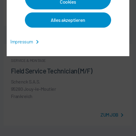
Cookies
ZUM JOB
Alles akzeptieren
Impressum
BERUFSERFAHRENE
SERVICE & MONTAGE
Field Service Technician (M/F)
Schenck S.A.S.
95280 Jouy-le-Moutier
Frankreich
ZUM JOB