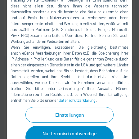
Tracking-Dienste („Cookies“). Wir benötigen Ihr Einverständnis, wenn
diese nicht allein dazu dienen, Ihnen die Webseite technisch
Dürr IT Services India
darzustellen, sondern auch, die bestmögliche Nutzung zu ermöglichen
201 305 Noida
und auf Basis Ihres Nutzerverhaltens zu verbessern oder Ihnen
interessengerechte Inhalte und Werbung bereitzustellen, wofür wir mit
Indien
ausgewählten Partnern (z.B. Salesforce, LinkedIn, Google, Microsoft,
Piwik PRO) zusammenarbeiten. Über diese Partner können Sie auch
Werbung auf anderen Webseiten erhalten.
ZUM JOB
Wenn Sie einwilligen, akzeptieren Sie gleichzeitig bestimmte
anschließende Verarbeitungen Ihrer Daten (z.B. die Speicherung Ihrer
IP-Adresse in Profilen) und dass Daten für die genannten Zwecke durch
einen der eingesetzten Dienstleister in die USA und ggf. weitere Länder
übermittelt werden, wobei das Risiko besteht, dass Behörden auf die
Daten zugreifen und Ihre Rechte nicht durchsetzbar sind. Um
auszuwählen, welche Cookies wir im Einzelnen verwenden dürfen,
BERUFSERFAHRENE
treffen Sie bitte unter „Einstellungen“ Ihre Auswahl. Nähere
LOGISTIK & EINKAUF
Informationen zu Ihren Rechten, z.B. dem Widerruf Ihrer Einwilligung,
German Speaking Operational Buyer for
entnehmen Sie bitte unserer
Datenschutzerklärung
.
Material Management (MM) Team
Einstellungen
Dürr Group Services, India
201 305 Noida
Nur technisch notwendige
Indien