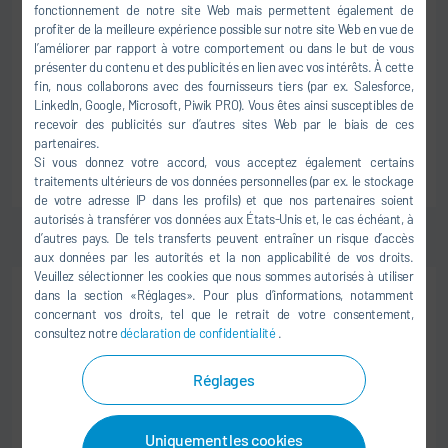
fonctionnement de notre site Web mais permettent également de
IT Project Manager
profiter de la meilleure expérience possible sur notre site Web en vue de
l’améliorer par rapport à votre comportement ou dans le but de vous
Dürr IT Services India
présenter du contenu et des publicités en lien avec vos intérêts. À cette
201 305 Noida
fin, nous collaborons avec des fournisseurs tiers (par ex. Salesforce,
LinkedIn, Google, Microsoft, Piwik PRO). Vous êtes ainsi susceptibles de
Inde
recevoir des publicités sur d’autres sites Web par le biais de ces
partenaires.
Si vous donnez votre accord, vous acceptez également certains
VERS LE JOB
traitements ultérieurs de vos données personnelles (par ex. le stockage
de votre adresse IP dans les profils) et que nos partenaires soient
autorisés à transférer vos données aux États-Unis et, le cas échéant, à
d’autres pays. De tels transferts peuvent entraîner un risque d’accès
aux données par les autorités et la non applicabilité de vos droits.
Veuillez sélectionner les cookies que nous sommes autorisés à utiliser
dans la section «Réglages». Pour plus d’informations, notamment
SALARIÉ(E)S
concernant vos droits, tel que le retrait de votre consentement,
LOGISTIQUE & ACHATS
consultez notre
déclaration de confidentialité
.
German Speaking Operational Buyer for
Material Management (MM) Team
Réglages
Dürr Group Services, India
201 305 Noida
Uniquement les cookies