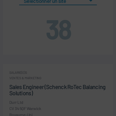
38
SALARIÉ(E)S
VENTES & MARKETING
Sales Engineer (Schenck RoTec Balancing
Solutions)
Durr Ltd
CV 34 5QF Warwick
Royaume-Uni