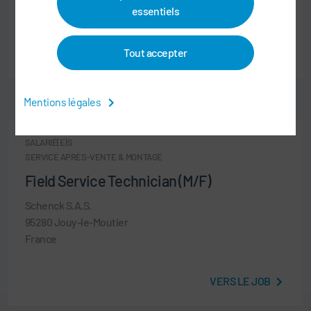
Inde
essentiels
Tout accepter
VERS LE JOB
Mentions légales
SALARIÉ(E)S
SERVICE APRÈS-VENTE & MONTAGE
Field Service Technician (M/F)
Schenck S.A.S.
95280 Jouy-le-Moutier
France
VERS LE JOB