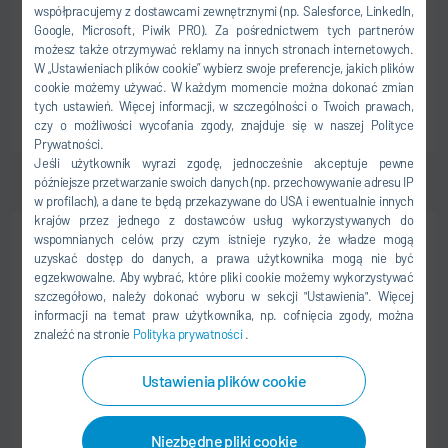
Dürr IT Services India
współpracujemy z dostawcami zewnętrznymi (np. Salesforce, LinkedIn,
Google, Microsoft, Piwik PRO). Za pośrednictwem tych partnerów
201 305 Noida
możesz także otrzymywać reklamy na innych stronach internetowych.
Indie
W „Ustawieniach plików cookie” wybierz swoje preferencje, jakich plików
cookie możemy używać. W każdym momencie można dokonać zmian
tych ustawień. Więcej informacji, w szczególności o Twoich prawach,
DO OFERTY PRACY
czy o możliwości wycofania zgody, znajduje się w naszej Polityce
Prywatności.
Jeśli użytkownik wyrazi zgodę, jednocześnie akceptuje pewne
późniejsze przetwarzanie swoich danych (np. przechowywanie adresu IP
w profilach), a dane te będą przekazywane do USA i ewentualnie innych
krajów przez jednego z dostawców usług wykorzystywanych do
wspomnianych celów, przy czym istnieje ryzyko, że władze mogą
SPECJALIŚCI
uzyskać dostęp do danych, a prawa użytkownika mogą nie być
ŁAŃCUCH DOSTAW I ZAKUPY
egzekwowalne. Aby wybrać, które pliki cookie możemy wykorzystywać
szczegółowo, należy dokonać wyboru w sekcji "Ustawienia". Więcej
German Speaking Operational Buyer for
informacji na temat praw użytkownika, np. cofnięcia zgody, można
Material Management (MM) Team
znaleźć na stronie
Polityka prywatności
.
Dürr Group Services, India
Ustawienia plików cookie
201 305 Noida
Indie
Niezbędne pliki cookie