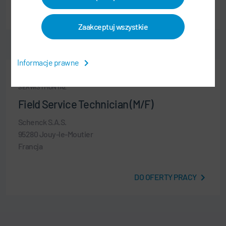
DO OFERTY PRACY
Zaakceptuj wszystkie
Informacje prawne
SPECJALIŚCI
SERWIS I MONTAŻ
Field Service Technician (M/F)
Schenck S.A.S.
95280 Jouy-le-Moutier
Francja
DO OFERTY PRACY