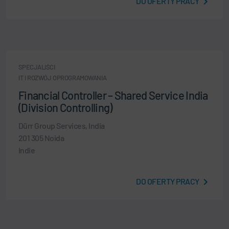
DO OFERTY PRACY
SPECJALIŚCI
IT I ROZWÓJ OPROGRAMOWANIA
Financial Controller – Shared Service India
(Division Controlling)
Dürr Group Services, India
201 305 Noida
Indie
DO OFERTY PRACY