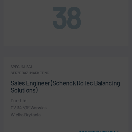
38
SPECJALIŚCI
SPRZEDAŻ I MARKETING
Sales Engineer (Schenck RoTec Balancing
Solutions)
Durr Ltd
CV 34 5QF Warwick
Wielka Brytania