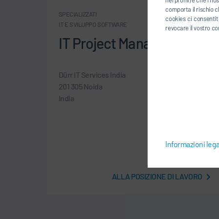
comporta il rischio c
SPECIALIZZATI
cookies ci consentite
IT E SVILUPPO SOFTWARE
revocare il vostro co
IT Project Manager
Dürr IT Services India
201 305 Noida
India
Informazioni lega
ALLA POSIZIONE DI LAVORO