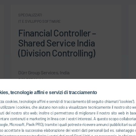
SPECIALIZZATI
IT E SVILUPPO SOFTWARE
Financial Controller –
Shared Service India
(Division Controlling)
Dürr Group Services, India
201 305 Noida
India
ies, tecnologie affini e servizi di tracciamento
zza cookies, tecnologie affini e servizi di tracciamento (di seguito chiamati “cookies”
ALLA POSIZIONE DI LAVORO
tilizzare i cookies, che aiutano non solo a visualizzare tecnicamente il nostro sito 
uti del nostro sito web; inoltre ci permettono di migliorare il nostro sito web in 
entare contenuti e marketing in linea con i vostri interessi. A questo scopo collaboria
ogle, Microsoft, Piwik PRO), tramite i quali potreste ricevere annunci pubblicitari su alt
o accettate la successiva elaborazione dei vostri dati personali (ad es. salvataggio d
ostri partner possano trasferire i vostri dati negli Stati Uniti e, se necessario, in altri pa