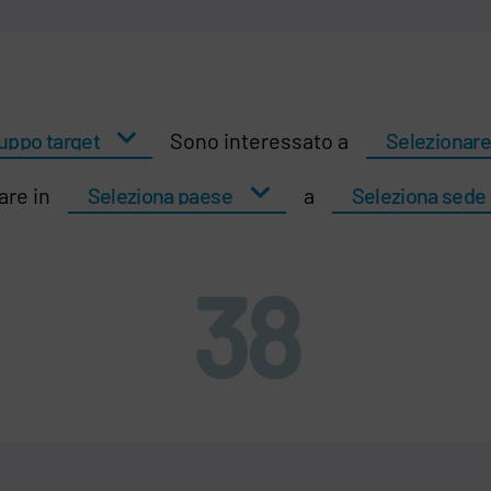
Sono interessato a
are in
a
38