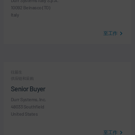
Durr Systems Italy S.p.A.
10092 Beinasco (TO)
Italy
至工作
往届生
供应链和采购
Senior Buyer
Durr Systems, Inc.
48033 Southfield
United States
至工作