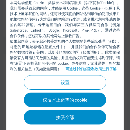
201 305 Noida
本网站会使用 Cookie、类似技术和跟踪服务（以下简称“Cookie”）。
India
我们需要获得您的同意，才能使用 Cookie，这些 Cookie 不仅用于从
技术上显示我们的网站，还可以使我们的网站达到最佳的使用效果并
能根据您的使用行为对我们的网站进行改进，或者展示您可能感兴趣
的内容和营销。出于这些目的，我们与第三方供应商合作（例如
至工作
Salesforce、LinkedIn、 Google、Microsoft、Piwik PRO）。通过这些
合作伙伴，您也可以在其他网站上接收广告。
如果您同意，表示您还接受对您的个人数据的某些后续处理（例如，
将您的 IP 地址存储在配置文件中），并且我们的合作伙伴可能会将
您的数据传输到美国，以及其他国家/地区（如果适用）。此类传输
涉及官方可能访问数据的风险，并且您的权利可能无法得到保障。请
在“设置”下选择我们可使用的 cookie。更多信息，尤其是关于您的权
往届生
利的相关信息（例如撤销同意），
可通过我们的隐私政策进行了解
.
供应链和采购
German Speaking Operational Buyer for
设置
Material Management (MM) Team
Dürr Group Services, India
仅技术上必需的 cookie
201 305 Noida
India
接受全部
至工作