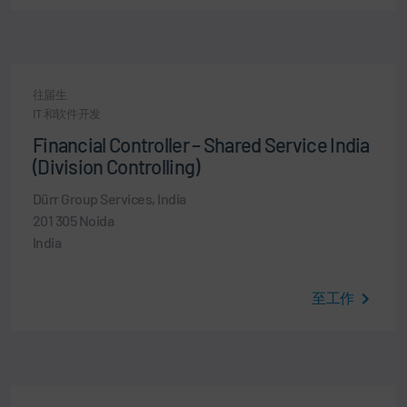
往届生
IT 和软件开发
Financial Controller – Shared Service India
(Division Controlling)
Dürr Group Services, India
201 305 Noida
India
至工作