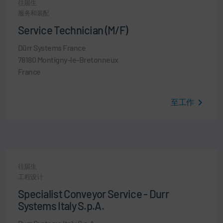
往届生
服务和装配
Service Technician (M/F)
Dürr Systems France
78180 Montigny-le-Bretonneux
France
至工作
往届生
工程设计
Specialist Conveyor Service - Durr
Systems Italy S.p.A.