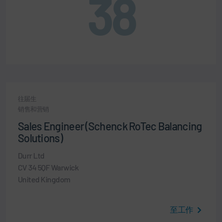
38
往届生
销售和营销
Sales Engineer (Schenck RoTec Balancing
Solutions)
Durr Ltd
CV 34 5QF Warwick
United Kingdom
至工作