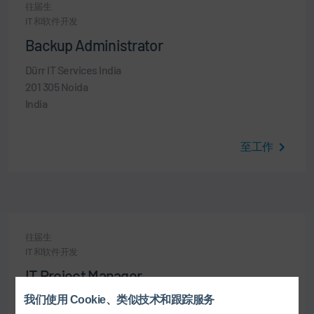
往届生
IT 和软件开发
Backup Administrator
Dürr IT Services India
201 305 Noida
India
至工作
往届生
IT 和软件开发
IT Project Manager
Dürr IT Services India
我们使用 Cookie、类似技术和跟踪服务