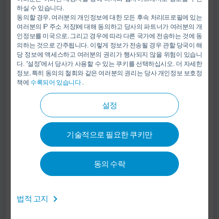
Andrej Capek
하실 수 있습니다.
동의할 경우, 여러분의 개인정보에 대한 모든 후속 처리(프로필에 있는
CEO OF DÜRR SEA
여러분의 IP 주소 저장)에 대해 동의하고 당사의 파트너가 여러분의 개
인정보를 미국으로, 그리고 경우에 따라 다른 국가에 전송하는 것에 동
의하는 것으로 간주됩니다. 이렇게 정보가 전송될 경우 관할 당국이 해
+66 0 2-108-1830
당 정보에 액세스하고 여러분의 권리가 행사되지 않을 위험이 있습니
+66 0 62-243-0672
다. “설정”에서 당사가 사용할 수 있는 쿠키를 선택하십시오. 더 자세한
정보, 특히 동의의 철회와 같은 여러분의 권리는 당사 개인정보 보호정
Andrej.Capek@durr.com
책에
수록되어 있습니다
.
Dürr (Thailand) Co., Ltd.
설정
631 Media Gallery Building, 2nd Floor, Nonsee Rd.,
Chongnonsee, Yannawa
기술적으로 필요한 쿠키만
10120 Bangkok
태국
동의 수락
법적 고지
명함.vcf