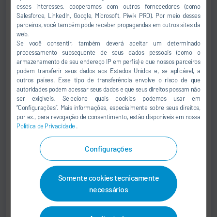
esses interesses, cooperamos com outros fornecedores (como
Salesforce, LinkedIn, Google, Microsoft, Piwik PRO). Por meio desses
parceiros, você também pode receber propagandas em outros sites da
web.
Andrej Capek
Se você consentir, também deverá aceitar um determinado
processamento subsequente de seus dados pessoais (como o
CEO OF DÜRR SEA
armazenamento de seu endereço IP em perfis) e que nossos parceiros
podem transferir seus dados aos Estados Unidos e, se aplicável, a
outros países. Esse tipo de transferência envolve o risco de que
+66 0 2-108-1830
autoridades podem acessar seus dados e que seus direitos possam não
+66 0 62-243-0672
ser exigíveis. Selecione quais cookies podemos usar em
“Configurações”. Mais informações, especialmente sobre seus direitos,
Andrej.Capek@durr.com
por ex., para revogação de consentimento, estão disponíveis em nossa
Política de Privacidade
.
Dürr (Thailand) Co., Ltd.
631 Media Gallery Building, 2nd Floor, Nonsee Rd.,
Configurações
Chongnonsee, Yannawa
10120 Bangkok
Somente cookies tecnicamente
Tailândia
necessários