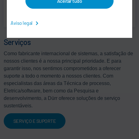
Aceitar tudo
Cartão de visita.vcf
Aviso legal
Serviços
Como fabricante internacional de sistemas, a satisfação de
nossos clientes é a nossa principal prioridade. E para
garantir isso, nos sentimos comprometidos a oferecer
suporte a todo o momento a nossos clientes. Com
especialistas das áreas da Técnica de processo,
Eletrica/software, bem como da Pesquisa e
desenvolvimento, a Dürr oferece soluções de serviço
sustentáveis.
SERVIÇO E SUPORTE