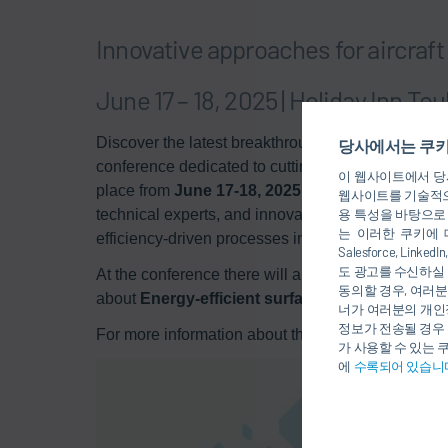
Innovative approaches for aircraft
June 17 – 18, 2025 | Holiday Inn To
Discover the latest breakthroughs in aircraft coati
당사에서는 쿠키
conference dedicated to cutting-edge solutions fo
이 웹사이트에서 당사
place from
June 17-18, 2025
, in
Toulouse, Fran
웹사이트를 기술적으
technical experts, and innovators to explore next-
용 특성을 바탕으로
는 이러한 쿠키에 
efficiency-driven processes in aircraft coatings.
Salesforce, Li
도 광고를 수신하실 
At the conference there will also be a presentati
동의할 경우, 여러분
about
Energy-efficient surface protection in air
너가 여러분의 개인
정보가 전송될 경우 
For more information about this event click
here
.
가 사용할 수 있는 
에
수록되어 있습니