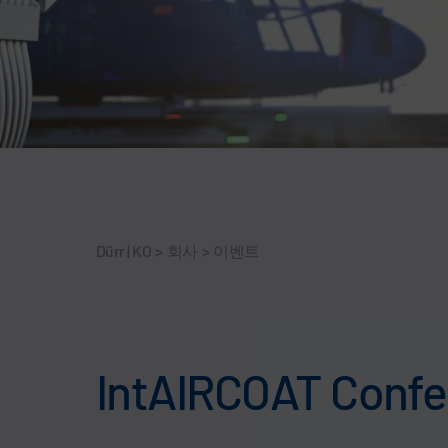
Dürr | KO
>
회사
>
이벤트
IntAIRCOAT Confer