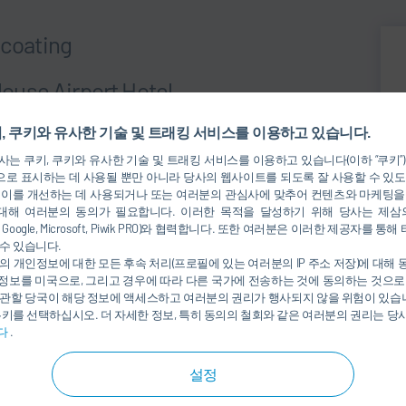
 coating
ulouse Airport Hotel
ngs at
IntAIRCOAT 2025
, the premier international
, 쿠키와 유사한 기술 및 트래킹 서비스를 이용하고 있습니다.
r aerospace paint shops and coating professionals. Taking
는 쿠키, 쿠키와 유사한 기술 및 트래킹 서비스를 이용하고 있습니다(이하 “쿠키”
ce
, this exclusive event brings together industry leaders,
로 표시하는 데 사용될 뿐만 아니라 당사의 웹사이트를 되도록 잘 사용할 수 있도
generation technologies, sustainable materials, and
 이를 개선하는 데 사용되거나 또는 여러분의 관심사에 맞추어 컨텐츠와 마케팅을
대해 여러분의 동의가 필요합니다. 이러한 목적을 달성하기 위해 당사는 제삼
nkedIn, Google, Microsoft, Piwik PRO)와 협력합니다. 또한 여러분은 이러한 제공자
수 있습니다.
on by Dürr, presented by Mr. Furmannek. The speech will be
의 개인정보에 대한 모든 후속 처리(프로필에 있는 여러분의 IP 주소 저장)에 대해
craft painting
.
정보를 미국으로, 그리고 경우에 따라 다른 국가에 전송하는 것에 동의하는 것으로
관할 당국이 해당 정보에 액세스하고 여러분의 권리가 행사되지 않을 위험이 있습니
쿠키를 선택하십시오. 더 자세한 정보, 특히 동의의 철회와 같은 여러분의 권리는 
다
.
설정