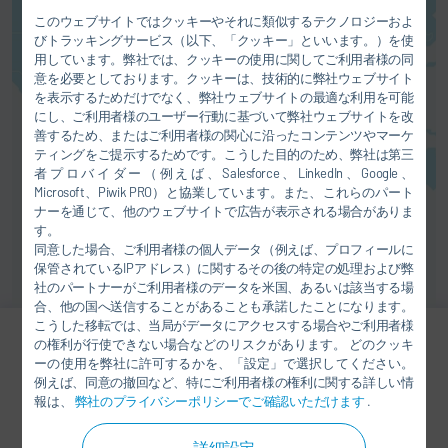
に記載の説明に従ってお客様のデ
このウェブサイトではクッキーやそれに類似するテクノロジーおよ
びトラッキングサービス（以下、「クッキー」といいます。）を使
ータ（例えばIPアドレス）が各サ
用しています。弊社では、クッキーの使用に関してご利用者様の同
プライヤーに転送されます。
意を必要としております。クッキーは、技術的に弊社ウェブサイト
を表示するためだけでなく、弊社ウェブサイトの最適な利用を可能
同意する
にし、ご利用者様のユーザー行動に基づいて弊社ウェブサイトを改
善するため、またはご利用者様の関心に沿ったコンテンツやマーケ
ティングをご提示するためです。こうした目的のため、弊社は第三
者プロバイダー（例えば、Salesforce、LinkedIn、Google、
Microsoft、Piwik PRO）と協業しています。また、これらのパート
ナーを通じて、他のウェブサイトで広告が表示される場合がありま
す。
同意した場合、ご利用者様の個人データ（例えば、プロフィールに
保管されているIPアドレス）に関するその後の特定の処理および弊
社のパートナーがご利用者様のデータを米国、あるいは該当する場
合、他の国へ送信することがあることも承諾したことになります。
こうした移転では、当局がデータにアクセスする場合やご利用者様
の権利が行使できない場合などのリスクがあります。 どのクッキ
ーの使用を弊社に許可するかを、「設定」で選択してください。
Marc Furmannek
例えば、同意の撤回など、特にご利用者様の権利に関する詳しい情
報は、
弊社のプライバシーポリシーでご確認いただけます
.
SALES
詳細設定