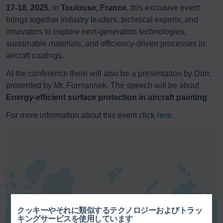
17-18, 2025
, in
Toulouse, France
, this exclusive event
brings together industry leaders, technical experts, and
innovators to explore next-generation technologies,
sustainable materials, and efficiency-driven processes in
aircraft coatings.
At the conference there will also be a presentation by Dürr,
presented by Mr. Furmannek. The speech will be about
Energy-efficient surface protection in aircraft painting
.
For more information about this event click
here
.
クッキーやそれに類似するテクノロジーおよびトラッ
地図サービスを有効にします。こ
キングサービスを使用しています
れにより、
プライバシーポリシー