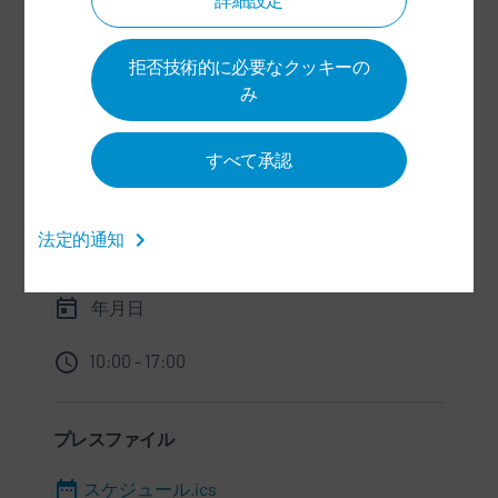
+49 7142 78-0
sales@durr.com
拒否技術的に必要なクッキーの
み
Dürr Systems AG
Carl-Benz-Str. 34
74321 Bietigheim-Bissingen
すべて承認
ドイツ
法定的通知
情報
年月日
10:00 - 17:00
プレスファイル
スケジュール.ics