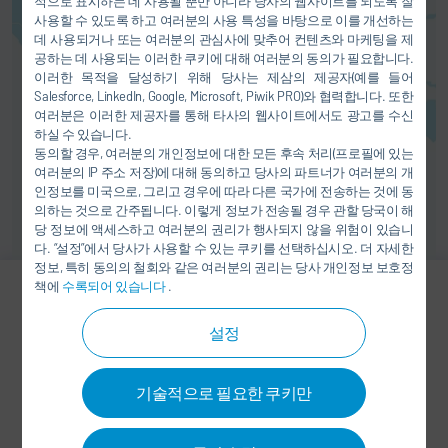
적으로 표시하는 데 사용될 뿐만 아니라 당사의 웹사이트를 되도록 잘
비스 제공업체에게 전송됩니다.
사용할 수 있도록 하고 여러분의 사용 특성을 바탕으로 이를 개선하는
데 사용되거나 또는 여러분의 관심사에 맞추어 컨텐츠와 마케팅을 제
공하는 데 사용되는 이러한 쿠키에 대해 여러분의 동의가 필요합니다.
동의
이러한 목적을 달성하기 위해 당사는 제삼의 제공자(예를 들어
Salesforce, LinkedIn, Google, Microsoft, Piwik PRO)와 협력합니다. 또한
여러분은 이러한 제공자를 통해 타사의 웹사이트에서도 광고를 수신
하실 수 있습니다.
동의할 경우, 여러분의 개인정보에 대한 모든 후속 처리(프로필에 있는
여러분의 IP 주소 저장)에 대해 동의하고 당사의 파트너가 여러분의 개
인정보를 미국으로, 그리고 경우에 따라 다른 국가에 전송하는 것에 동
의하는 것으로 간주됩니다. 이렇게 정보가 전송될 경우 관할 당국이 해
당 정보에 액세스하고 여러분의 권리가 행사되지 않을 위험이 있습니
다. “설정”에서 당사가 사용할 수 있는 쿠키를 선택하십시오. 더 자세한
정보, 특히 동의의 철회와 같은 여러분의 권리는 당사 개인정보 보호정
책에
수록되어 있습니다
.
Esaud Cruz
설정
KEY ACCOUNT MANAGER –
SALES
기술적으로 필요한 쿠키만
+52 442 410 3230