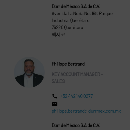
Dürr de México S.A de C.V.
Avenida La Noria No. 168, Parque
Industrial Querétaro
76220 Querétaro
멕시코
Philippe Bertrand
KEY ACCOUNT MANAGER –
SALES
+52 442 140 0277
philippe.bertrand@durrmex.com.mx
Dürr de México S.A de C.V.