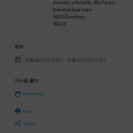
Avenida La Noria No. 168, Parque
Industrial Querétaro
76220 Querétaro
멕시코
정보
연월일(2025.11.05.) - 연월일(2025.11.06.)
기사용 폴더
Termin.ics
Print
Share