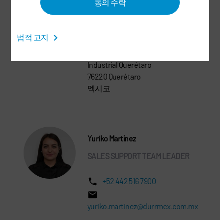
동의 수락
esaud.cruz@durrmex.com.mx
법적 고지
Dürr de México S.A de C.V.
Avenida La Noria No. 168, Parque
Industrial Querétaro
76220 Querétaro
멕시코
Yuriko Martínez
SALES SUPPORT TEAM LEADER
+52 442 516 7900
yuriko.martinez@durrmex.com.mx