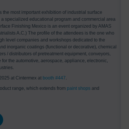
the most important exhibition of industrial surface
s a specialized educational program and commercial area
Surface Finishing Mexico is an event organized by AMAS
rialists A.C.) The profile of the attendees is the one who
igh level companies and workshops dedicated to the
c and inorganic coatings (functional or decorative), chemical
rs / distributors of pretreatment equipment, conveyors,
 for the automotive, aerospace, appliance, electronic,
stries.
2025 at Cintermex at
booth #447
​.
roduct range, which extends from
paint shops
and