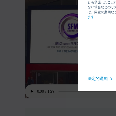
とも承諾したこと
ない場合などのリ
ば、同意の撤回な
ます
.
法定的通知