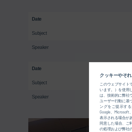
Date
Subject
Speaker
Date
クッキーやそれ
Subject
Impact of
このウェブサイト
います。）を使用
は、技術的に弊社
Speaker
ユーザー行動に基
ングをご提示するた
Google、Mic
表示される場合が
同意した場合、ご
の処理および弊社