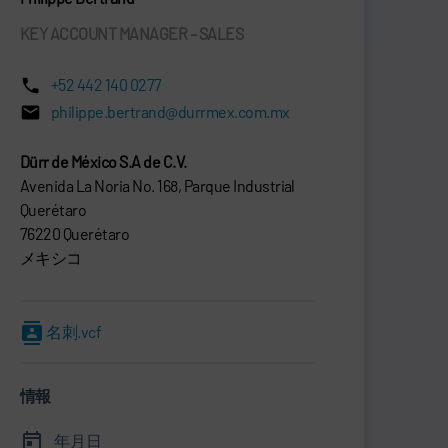
KEY ACCOUNT MANAGER – SALES
+52 442 140 0277
philippe.bertrand@durrmex.com.mx
Dürr de México S.A de C.V.
Avenida La Noria No. 168, Parque Industrial
Querétaro
76220 Querétaro
メキシコ
名刺.vcf
情報
年月日