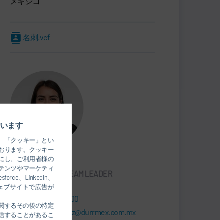
メキシコ
名刺.vcf
います
、「クッキー」とい
おります。クッキー
Yuriko Martínez
にし、ご利用者様の
テンツやマーケティ
SALES SUPPORT TEAM LEADER
、LinkedIn、
のウェブサイトで広告が
+52 442 516 7900
関するその後の特定
yuriko.martinez@durrmex.com.mx
信することがあるこ