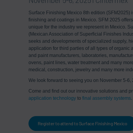
Surface Finishing Mexico 8th edition (SFM2025) is 
finishing and coatings in Mexico. SFM 2025 offer
unique for the industry we represent in Mexico. 
(Mexican Association of Superficial Finishes Indust
seeks and developments of specialized supply, h
application for third parties of all types of organi
and paint manufacturers, laboratories, manufacture
ovens, paint lines, water treatment and many more
medical, construction, jewelry and many more indu
We look forward to seeing you on November 5-6, 
Come and find out our innovative solutions and p
application technology
to
final assembly systems
.
Register to attend to Surface Finishing Mexico