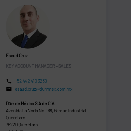
Esaud Cruz
KEY ACCOUNT MANAGER – SALES
+52 442 410 3230
esaud.cruz@durrmex.com.mx
Dürr de México S.A de C.V.
Avenida La Noria No. 168, Parque Industrial
Querétaro
76220 Querétaro