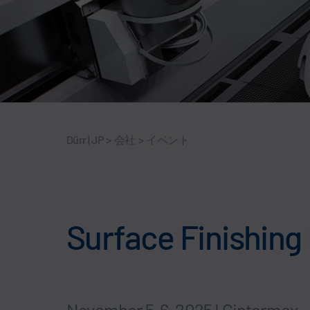
Dürr | JP
>
会社
>
イベント
Surface Finishing
November 5-6, 2025 I Cintermex