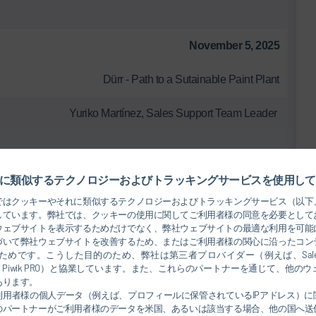
November 5, 2025
Dürr - Path to a Sutainable Paint Plant
Yuriko Martínez, Sales Support Team Leader
November 6, 2025
に類似するテクノロジーおよびトラッキングサービスを使用して
 Sustainability on the Industry and Comprehensive Solutions
ではクッキーやそれに類似するテクノロジーおよびトラッキングサービス（以下
しています。弊社では、クッキーの使用に関してご利用者様の同意を必要として
ウェブサイトを表示するためだけでなく、弊社ウェブサイトの最適な利用を可能
Esaud Cruz, Key Account Manager
づいて弊社ウェブサイトを改善するため、またはご利用者様の関心に沿ったコン
めです。こうした目的のため、弊社は第三者プロバイダー（例えば、Salesforce
rosoft、Piwik PRO）と協業しています。また、これらのパートナーを通じて、他
あります。
利用者様の個人データ（例えば、プロフィールに保管されているIPアドレス）に
のパートナーがご利用者様のデータを米国、あるいは該当する場合、他の国へ送