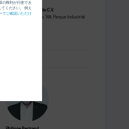
様の権利が行使でき
てください。 例え
Dürr de México S.A de C.V.
ーでご確認いただけ
Avenida La Noria No. 168, Parque Industrial
Querétaro
76220 Querétaro
メキシコ
名刺.vcf
Philippe Bertrand